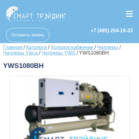
+7 (495) 204-19-33
Главная
/
Каталоги
/
Холодоснабжение
/
Чиллеры
/
Чиллеры Yalca
/
Чиллеры YWS
/
YWS1080BH
YWS1080BH