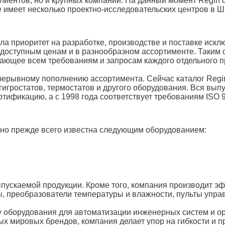
клиентов
,
но
и
крупных
компаний
.
На
данный
момент
Regin
е
имеет
несколько
проектно
-
исследовательских
центров
в
Ш
ала
приоритет
на
разработке
,
производстве
и
поставке
искл
доступным
ценам
и
в
разнообразном
ассортименте
.
Таким
чающее
всем
требованиям
и
запросам
каждого
отдельного
п
рерывному
пополнению
ассортимента
.
Сейчас
каталог
Regi
гигростатов
,
термостатов
и
другого
оборудования
.
Вся
выпу
ртификацию
,
а
с
1998
года
соответствует
требованиям
ISO
но
прежде
всего
известна
следующим
оборудованием
:
пускаемой
продукции
.
Кроме
того
,
компания
производит
эф
ы
,
преобразователи
температуры
и
влажности
,
пульты
упра
у
оборудования
для
автоматизации
инженерных
систем
и
о
ых
мировых
брендов
,
компания
делает
упор
на
гибкости
и
п