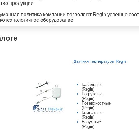
ство
продукции
.
уманная
политика
компании
позволяют
Regin
успешно
соот
котехнологичное
оборудование
.
алоге
Датчики температуры Regin
Канальные
(Regin)
Погружные
(Regin)
Поверхностные
(Regin)
Комнатные
(Regin)
Наружные
(Regin)