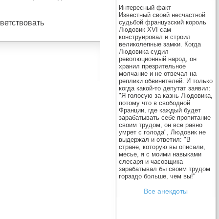
Интересный факт
Известный своей несчастной
ветствовать
судьбой французский король
Людовик XVI сам
конструировал и строил
великолепные замки. Когда
Людовика судил
революционный народ, он
хранил презрительное
молчание и не отвечал на
реплики обвинителей. И только
когда какой-то депутат заявил:
"Я голосую за казнь Людовика,
потому что в свободной
Франции, где каждый будет
зарабатывать себе пропитание
своим трудом, он все равно
умрет с голода", Людовик не
выдержал и ответил: "В
стране, которую вы описали,
месье, я с моими навыками
слесаря и часовщика
зарабатывал бы своим трудом
гораздо больше, чем вы!"
Все анекдоты