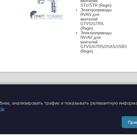
вентилей
STV/STR (Regin)
Электроприводы
RVAN для
вентилей
GTVS/GTRS
(Regin)
Электроприводы
NV/AV для
вентилей
GTVS/GTRS/2SAS/2SBS
(Regin)
обнее, анализировать трафик и показывать релевантную информ
ie
я
Акции
Производители
При
Сертификаты
Тематические статьи