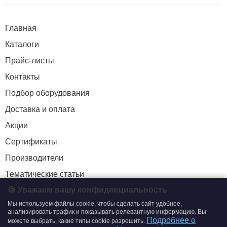
Главная
Каталоги
Прайс-листы
Контакты
Подбор оборудования
Доставка и оплата
Акции
Сертификаты
Производители
Тематические статьи
🍪 Уважаем вашу конфиденциальность
Мы используем файлы cookie, чтобы сделать сайт удобнее,
+7 (495) 204-19-33
анализировать трафик и показывать релевантную информацию. Вы
Подробнее о
можете выбрать, какие типы cookie разрешить.
zakaz@smtrading.ru