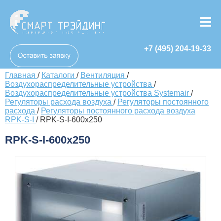
+7 (495) 204-19-33
Главная
/
Каталоги
/
Вентиляция
/
Воздухораспределительные устройства
/
Воздухораспределительные устройства Systemair
/
Регуляторы расхода воздуха
/
Регуляторы постоянного
расхода
/
Регуляторы постоянного расхода воздуха
RPK-S-I
/
RPK-S-I-600x250
RPK-S-I-600x250