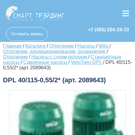
+7 (495) 204-19-33
Главная
/
Каталоги
/
Отопление
/
Насосы
/
Wilo
/
Отопление, кондиционирование, охлаждение
/
Отопление
/
Насосы с сухим ротором
/
Стандартные
насосы
/
Сдвоенные насосы
/
VeroTwin-DPL
/
DPL 40/115-
0,55/2* (арт. 2089643)
DPL 40/115-0,55/2* (арт. 2089643)