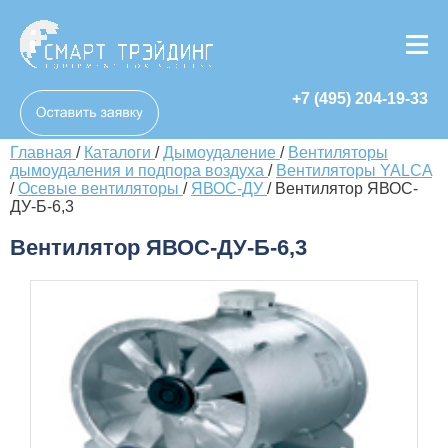
+7 (495) 204-19-33
Главная
/
Каталоги
/
Дымоудаление
/
Вентиляторы
дымоудаления и подпора воздуха
/
Вентиляторы YALCA
/
Осевые вентиляторы
/
ЯВОС-ДУ
/
Вентилятор ЯВОС-
ДУ-Б-6,3
Вентилятор ЯВОС-ДУ-Б-6,3