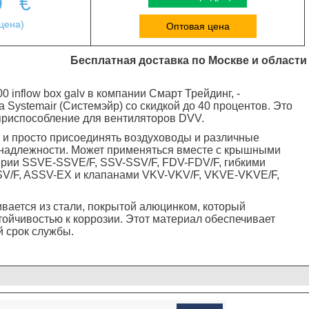
0
€
цена)
Оптовая цена
Бесплатная доставка по Москве и области
 inflow box galv в компании Смарт Трейдинг, -
 Systemair (Системэйр) со скидкой до 40 процентов. Это
приспособление для вентиляторов DVV.
 и просто присоединять воздуховоды и различные
надлежности. Может применяться вместе с крышными
рии SSVE-SSVE/F, SSV-SSV/F, FDV-FDV/F, гибкими
V/F, ASSV-EX и клапанами VKV-VKV/F, VKVE-VKVE/F,
ивается из стали, покрытой алюцинком, который
тойчивостью к коррозии. Этот материал обеспечивает
 срок службы.