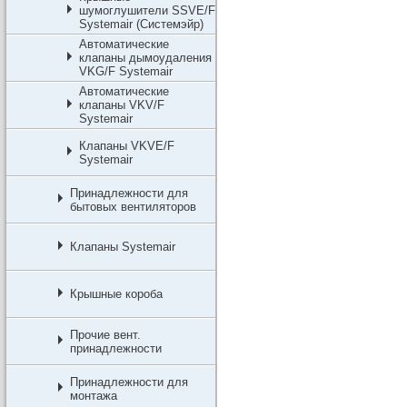
шумоглушители SSVE/F
Systemair (Системэйр)
Автоматические
клапаны дымоудаления
VKG/F Systemair
Автоматические
клапаны VKV/F
Systemair
Клапаны VKVE/F
Systemair
Принадлежности для
бытовых вентиляторов
Клапаны Systemair
Крышные короба
Прочие вент.
принадлежности
Принадлежности для
монтажа