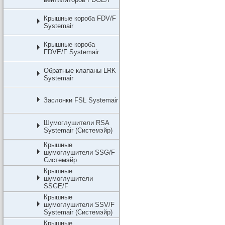
Крышные короба FDV/F
Systemair
Крышные короба
FDVE/F Systemair
Обратные клапаны LRK
Systemair
Заслонки FSL Systemair
Шумоглушители RSA
Systemair (Системэйр)
Крышные
шумоглушители SSG/F
Системэйр
Крышные
шумоглушители
SSGE/F
Крышные
шумоглушители SSV/F
Systemair (Системэйр)
Крышные