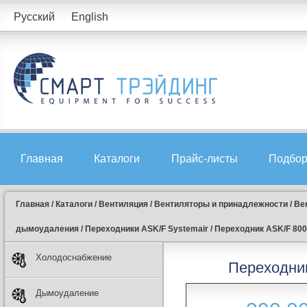
Русский
English
Главная
Каталоги
Прайс-листы
Подбор
Главная
/
Каталоги
/
Вентиляция
/
Вентиляторы и принадлежности
/
Ве
дымоудаления
/
Переходники ASK/F Systemair
/
Переходник ASK/F 800 i
Холодоснабжение
Переходник 
Дымоудаление