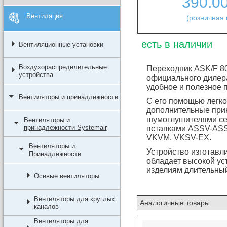
390.0
Вентиляция
(розничная 
есть в наличии
Вентиляционные установки
Воздухораспределительные
Переходник ASK/F 800
устройства
официального дилера
удобное и полезное 
Вентиляторы и принадлежности
С его помощью легко
дополнительные при
шумоглушителями се
Вентиляторы и
принадлежности Systemair
вставками ASSV-ASS
VKVM, VKSV-EX.
Вентиляторы и
Устройство изготавл
Принадлежности
обладает высокой ус
изделиям длительный
Осевые вентиляторы
Вентиляторы для круглых
Аналогичные товары
каналов
Вентиляторы для