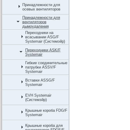
Принадлежности для
осевых вентиляторов
Принадлежности для
вентиляторов
дымоудаления
Переходники на
всасывании ASG/F
Systemair (Системэйр)
Переходники ASK/F
Systemair
Гибкие соединительные
патрубки ASSV/F
Systemair
Вставки ASSG/F
Systemair
EVH Systemair
(Системэйр)
Крышные короба FDG/F
Systemair
Крышные короба для
вентиляторов FDGE/F