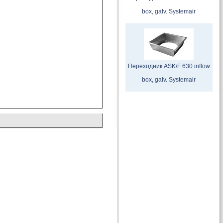
box, galv. Systemair
Переходник ASK/F 630 inflow
box, galv. Systemair