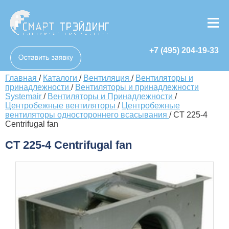
+7 (495) 204-19-33
Главная
/
Каталоги
/
Вентиляция
/
Вентиляторы и
принадлежности
/
Вентиляторы и принадлежности
Systemair
/
Вентиляторы и Принадлежности
/
Центробежные вентиляторы
/
Центробежные
вентиляторы одностороннего всасывания
/
CT 225-4
Centrifugal fan
CT 225-4 Centrifugal fan