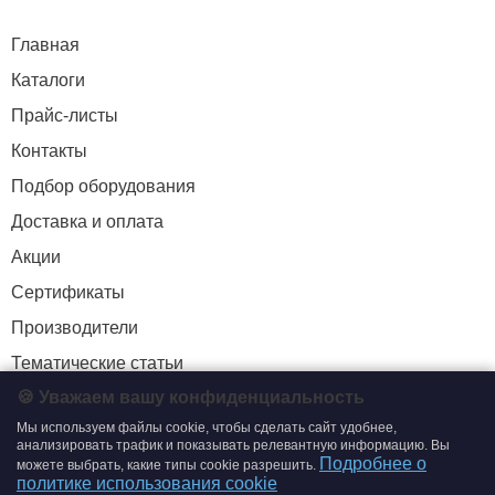
Главная
Каталоги
Прайс-листы
Контакты
Подбор оборудования
Доставка и оплата
Акции
Сертификаты
Производители
Тематические статьи
🍪 Уважаем вашу конфиденциальность
Мы используем файлы cookie, чтобы сделать сайт удобнее,
+7 (495) 204-19-33
анализировать трафик и показывать релевантную информацию. Вы
Подробнее о
можете выбрать, какие типы cookie разрешить.
zakaz@smtrading.ru
политике использования cookie