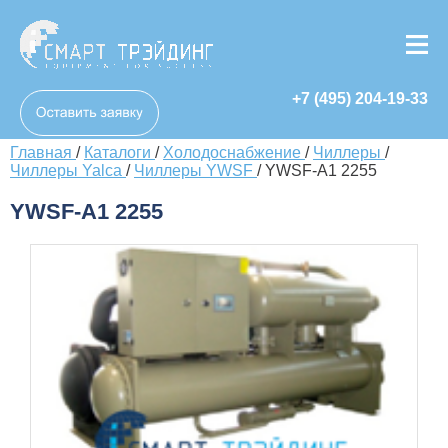
+7 (495) 204-19-33
Главная
/
Каталоги
/
Холодоснабжение
/
Чиллеры
/
Чиллеры Yalca
/
Чиллеры YWSF
/
YWSF-A1 2255
YWSF-A1 2255