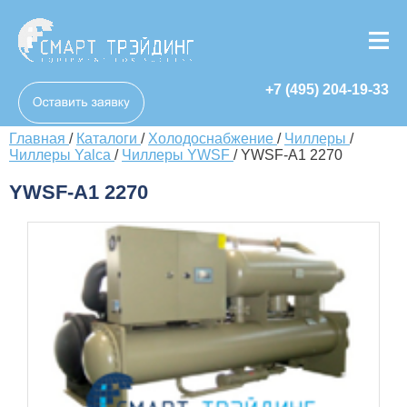
+7 (495) 204-19-33
Главная
/
Каталоги
/
Холодоснабжение
/
Чиллеры
/
Чиллеры Yalca
/
Чиллеры YWSF
/
YWSF-A1 2270
YWSF-A1 2270