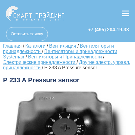
+7 (495) 204-19-33
Главная
/
Каталоги
/
Вентиляция
/
Вентиляторы и
принадлежности
/
Вентиляторы и принадлежности
Systemair
/
Вентиляторы и Принадлежности
/
Электрические принадлежности
/
Другие электр. управл.
принадлежности
/
P 233 A Pressure sensor
P 233 A Pressure sensor