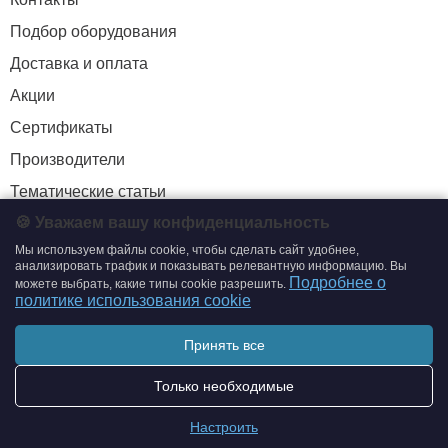
Подбор оборудования
Доставка и оплата
Акции
Сертификаты
Производители
Тематические статьи
🍪 Уважаем вашу конфиденциальность
Мы используем файлы cookie, чтобы сделать сайт удобнее,
+7 (495) 204-19-33
анализировать трафик и показывать релевантную информацию. Вы
Подробнее о
можете выбрать, какие типы cookie разрешить.
zakaz@smtrading.ru
политике использования cookie
ИНФОРМАЦИЯ
Принять все
Политика обработки персональных данных
Только необходимые
Политика использования cookie
Настроить
Согласие на обработку персональных данных