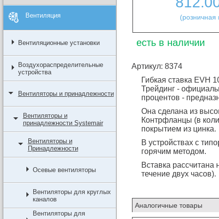
812.0
Вентиляция
(розничная 
есть в наличии
Вентиляционные установки
Воздухораспределительные
Артикул: 8374
устройства
Гибкая ставка EVH 1
Трейдинг - официальн
Вентиляторы и принадлежности
процентов - предна
Она сделана из высо
Вентиляторы и
Контрфланцы (в коли
принадлежности Systemair
покрытием из цинка.
Вентиляторы и
В устройствах с тип
Принадлежности
горячим методом.
Вставка рассчитана 
Осевые вентиляторы
течение двух часов).
Вентиляторы для круглых
каналов
Аналогичные товары
Вентиляторы для