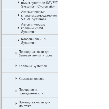
шумоглушители SSVE/F
Systemair (Системэйр)
Автоматические
клапаны дымоудаления
VKG/F Systemair
Автоматические
клапаны VKV/F
Systemair
Клапаны VKVE/F
Systemair
Принадлежности для
бытовых вентиляторов
Клапаны Systemair
Крышные короба
Прочие вент.
принадлежности
Принадлежности для
монтажа