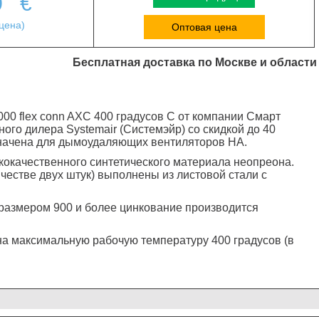
0
€
цена)
Оптовая цена
Бесплатная доставка по Москве и области
000 flex conn AXC 400 градусов C от компании Смарт
ого дилера Systemair (Системэйр) со скидкой до 40
значена для дымоудаляющих вентиляторов НА.
кокачественного синтетического материала неопреона.
честве двух штук) выполнены из листовой стали с
оразмером 900 и более цинкование производится
на максимальную рабочую температуру 400 градусов (в