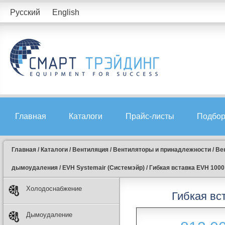
Русский
English
Главная
Каталоги
Прайс-листы
Подбор
Главная
/
Каталоги
/
Вентиляция
/
Вентиляторы и принадлежности
/
Ве
дымоудаления
/
EVH Systemair (Системэйр)
/
Гибкая вставка EVH 1000 
Холодоснабжение
Гибкая вс
Дымоудаление