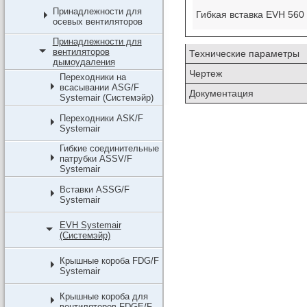
Принадлежности для
Гибкая вставка EVH 560 
осевых вентиляторов
Принадлежности для
вентиляторов
Технические параметры
дымоудаления
Чертеж
Переходники на
всасывании ASG/F
Документация
Systemair (Системэйр)
Переходники ASK/F
Systemair
Гибкие соединительные
патрубки ASSV/F
Systemair
Вставки ASSG/F
Systemair
EVH Systemair
(Системэйр)
Крышные короба FDG/F
Systemair
Крышные короба для
вентиляторов FDGE/F