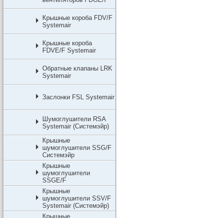
Крышные короба FDV/F
Systemair
Крышные короба
FDVE/F Systemair
Обратные клапаны LRK
Systemair
Заслонки FSL Systemair
Шумоглушители RSA
Systemair (Системэйр)
Крышные
шумоглушители SSG/F
Системэйр
Крышные
шумоглушители
SSGE/F
Крышные
шумоглушители SSV/F
Systemair (Системэйр)
Крышные