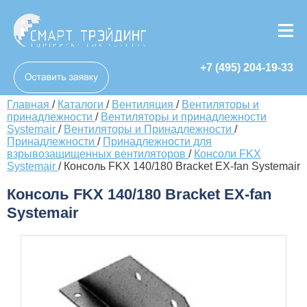
+7 (495) 204-19-33
Главная
/
Каталоги
/
Вентиляция
/
Вентиляторы и
принадлежности
/
Вентиляторы и принадлежности
Systemair
/
Вентиляторы и Принадлежности
/
Принадлежности
/
Принадлежности для
взрывозащищенных вентиляторов
/
Консоли FKX
Systemair
/
Консоль FKX 140/180 Bracket EX-fan Systemair
Консоль FKX 140/180 Bracket EX-fan
Systemair