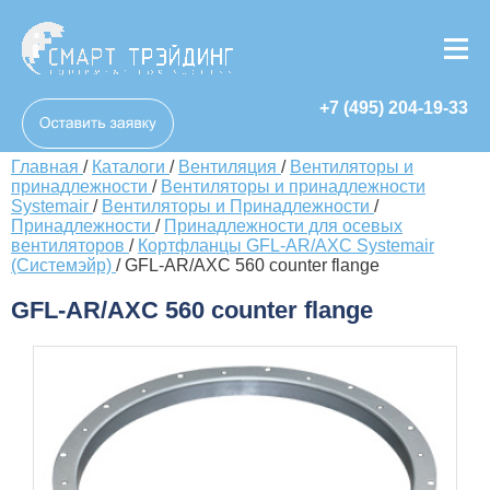
+7 (495) 204-19-33
Главная
/
Каталоги
/
Вентиляция
/
Вентиляторы и
принадлежности
/
Вентиляторы и принадлежности
Systemair
/
Вентиляторы и Принадлежности
/
Принадлежности
/
Принадлежности для осевых
вентиляторов
/
Кортфланцы GFL-AR/AXC Systemair
(Системэйр)
/
GFL-AR/AXC 560 counter flange
GFL-AR/AXC 560 counter flange