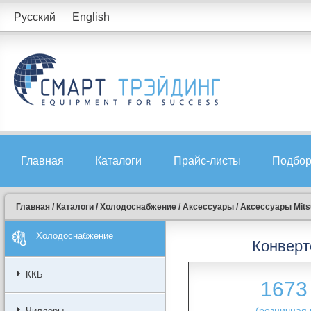
Русский
English
Главная
Каталоги
Прайс-листы
Подбор
Главная
/
Каталоги
/
Холодоснабжение
/
Аксессуары
/
Аксессуары Mitsu
Холодоснабжение
Конверте
ККБ
1673
(розничная 
Чиллеры