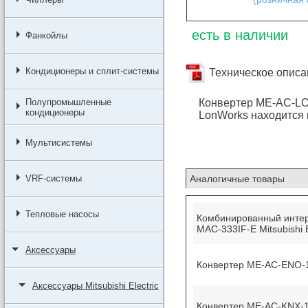
есть в наличии
Фанкойлы
Кондиционеры и сплит-системы
Техническое описа
Полупромышленные
Конвертер ME-AC-LON-
кондиционеры
LonWorks находится в
Мультисистемы
Аналогичные товары
VRF-системы
Тепловые насосы
Комбинированный интерф
MAC-333IF-E Мitsubishi Е
Аксессуары
Конвертер ME-AC-ENO-1 
Аксессуары Mitsubishi Electric
Конвертер ME-AC-KNX-1-V