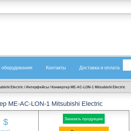
 оборудования
Контакты
Доставка и оплата
bishi Electric
/
Интерфейсы
/
Конвертер ME-AC-LON-1 Мitsubishi Еlectric
р ME-AC-LON-1 Мitsubishi Еlectric
Заказать продукцию
$
цена)