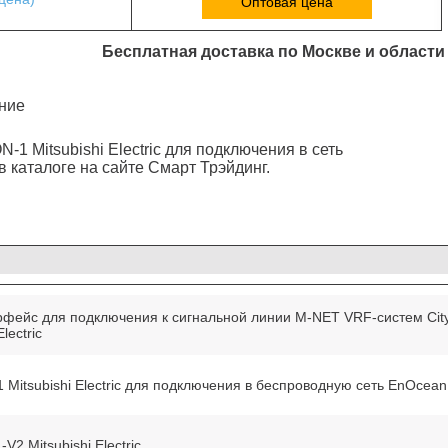
Оптовая цена
Бесплатная доставка по Москве и области
ние
1 Мitsubishi Еlectric для подключения в сеть
 каталоге на сайте Смарт Трэйдинг.
ейс для подключения к сигнальной линии M-NET VRF-систем City 
lectric
Мitsubishi Еlectric для подключения в беспроводную сеть EnOcean
2 Мitsubishi Еlectric