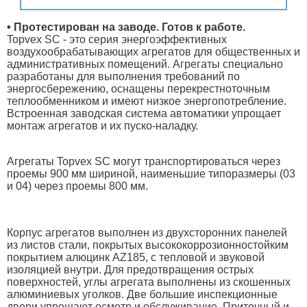
• Протестирован на заводе. Готов к работе.
Topvex SC - это серия энергоэффективных
воздухообрабатывающих агрегатов для общественных и
административных помещений. Агрегаты специально
разработаны для выполнения требований по
энергосбережению, оснащены перекрестноточным
теплообменником и имеют низкое энергопотребление.
Встроенная заводская система автоматики упрощает
монтаж агрегатов и их пуско-наладку.
Агрегаты Topvex SC могут транспортироваться через
проемы 900 мм шириной, наименьшие типоразмеры (03
и 04) через проемы 800 мм.
Корпус агрегатов выполнен из двухсторонних панелей
из листов стали, покрытых высококоррозионностойким
покрытием алюцинк AZ185, с тепловой и звуковой
изоляцией внутри. Для предотвращения острых
поверхностей, углы агрегата выполнены из скошенных
алюминиевых уголков. Две большие инспекционные
двери упрощают осмотр и обслуживание. Приточный и