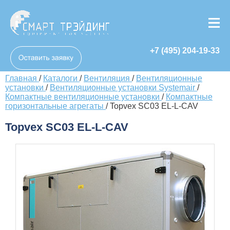
+7 (495) 204-19-33
Главная
/
Каталоги
/
Вентиляция
/
Вентиляционные
установки
/
Вентиляционные установки Systemair
/
Компактные вентиляционные установки
/
Компактные
горизонтальные агрегаты
/
Topvex SC03 EL-L-CAV
Topvex SC03 EL-L-CAV