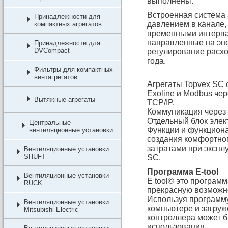
выполнены.
Встроенная система 
Принадлежности для
давлением в канале,
компактных агрегатов
временными интервал
направленные на эн
Принадлежности для
DVCompact
регулирование расхо
года.
Фильтры для компактных
вентагрегатов
Агрегаты Topvex SC 
Exoline и Modbus че
Вытяжные агрегаты
TCP/IP.
Коммуникация через 
Отдельный блок элек
Центральные
Функции и функциона
вентиляционные установки
создания комфортно
затратами при экспл
Вентиляционные установки
SHUFT
SC.
Программа E-tool
Вентиляционные установки
E tool© это програм
RUCK
прекрасную возможно
Используя программу
Вентиляционные установки
компьютере и загруж
Mitsubishi Electric
контроллера может б
использования