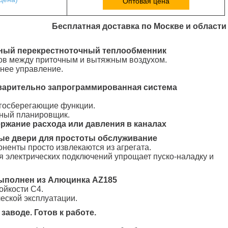
Оптовая цена
Бесплатная доставка по Москве и области
ный перекрестноточный теплообменник
ков между приточным и вытяжным воздухом.
тнее управление.
дварительно запрограммированная система
госберегающие функции.
ьный планировщик.
ржание расхода или давления в каналах
ые двери для простоты обслуживание
оненты просто извлекаются из агрегата.
ля электрических подключений упрощает пуско-наладку и
выполнен из Алюцинка AZ185
ойкости С4.
ческой эксплуатации.
заводе. Готов к работе.