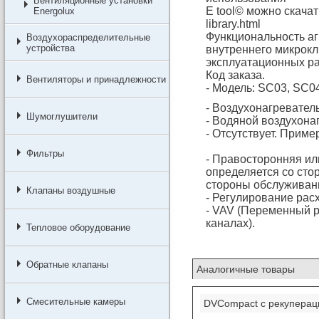
Вентиляционные установки
E tool© можно скачать
Energolux
library.html
Функциональность аг
Воздухораспределительные
устройства
внутреннего микрок
эксплуатационных ра
Код заказа.
Вентиляторы и принадлежности
- Модель: SС03, SС0
- Воздухонагреватель
Шумоглушители
- Водяной воздухона
- Отсутствует. Приме
Фильтры
- Правосторонняя ил
определяется со сто
стороны обслуживан
Клапаны воздушные
- Регулирование рас
- VAV (Переменный р
каналах).
Тепловое оборудование
Обратные клапаны
Аналогичные товары
Смесительные камеры
DVCompact с рекуперац