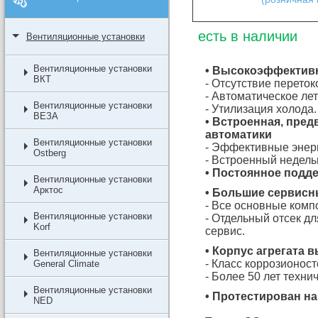
есть в наличии
Вентиляционные установки
Вентиляционные установки
• Высокоэффектив
ВКТ
- Отсутствие перето
- Автоматическое ле
Вентиляционные установки
- Утилизация холода.
ВЕЗА
• Встроенная, пре
автоматики
Вентиляционные установки
- Эффективные энер
Ostberg
- Встроенный недел
• Постоянное подде
Вентиляционные установки
Арктос
• Большие сервисн
- Все основные комп
Вентиляционные установки
- Отдельный отсек д
Korf
сервис.
• Корпус агрегата 
Вентиляционные установки
- Класс коррозионост
General Climate
- Более 50 лет техни
Вентиляционные установки
• Протестирован на 
NED