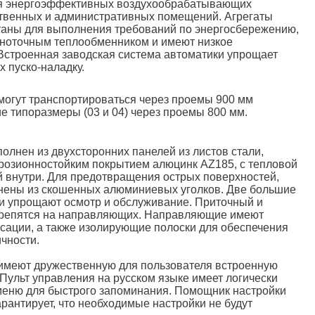
рия энергоэффективных воздухообрабатывающих
ственных и административных помещений. Агрегаты
таны для выполнения требований по энергосбережению,
ноточным теплообменником и имеют низкое
Встроенная заводская система автоматики упрощает
х пуско-наладку.
могут транспортироваться через проемы 900 мм
 типоразмеры (03 и 04) через проемы 800 мм.
полнен из двухсторонних панелей из листов стали,
розионностойким покрытием алюцинк AZ185, с тепловой
й внутри. Для предотвращения острых поверхностей,
лнены из скошенных алюминиевых уголков. Две большие
и упрощают осмотр и обслуживание. Приточный и
репятся на направляющих. Направляющие имеют
сации, а также изолирующие полоски для обеспечения
чности.
 имеют дружественную для пользователя встроенную
 Пульт управления на русском языке имеет логически
меню для быстрого запоминания. Помощник настройки
арантирует, что необходимые настройки не будут