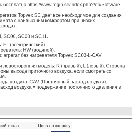
 бесплатно https://www.regin.se/index.php?/en/Software-
регатов Topvex SC дает все необходимое для создания
лимата с наивысшим комфортом при низких
сходах.
4, SС06, SC08 и SC11.
: EL (электрический).
греватель: HW (водяной).
р: агрегат без нагревателя Topvex SC03-L-CAV.
и левосторонняя модель: R (правый), L (левый). Сторона
роны выхода приточного воздуха, если смотреть со
ия.
хода воздуха: CAV (Постоянный расход воздуха).
асход воздуха = поддержание постоянного давления в
ией тепла
Цена по запросу