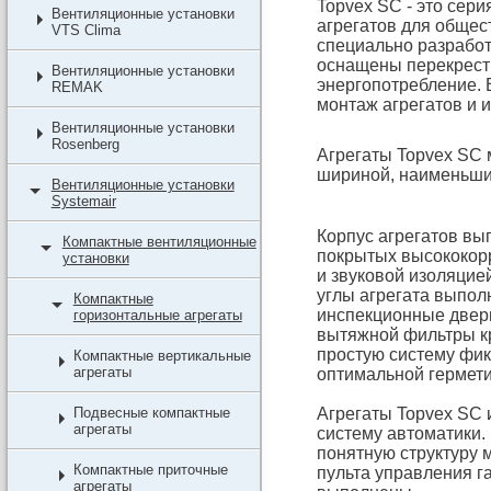
Topvex SC - это се
Вентиляционные установки
агрегатов для обще
VTS Clima
специально разрабо
оснащены перекрест
Вентиляционные установки
энергопотребление. 
REMAK
монтаж агрегатов и и
Вентиляционные установки
Rosenberg
Агрегаты Topvex SC 
шириной, наименьшие
Вентиляционные установки
Systemair
Корпус агрегатов вы
Компактные вентиляционные
покрытых высококор
установки
и звуковой изоляцие
углы агрегата выпо
Компактные
инспекционные двер
горизонтальные агрегаты
вытяжной фильтры к
простую систему фик
Компактные вертикальные
агрегаты
оптимальной гермети
Подвесные компактные
Агрегаты Topvex SC
агрегаты
систему автоматики.
понятную структуру 
Компактные приточные
пульта управления г
агрегаты