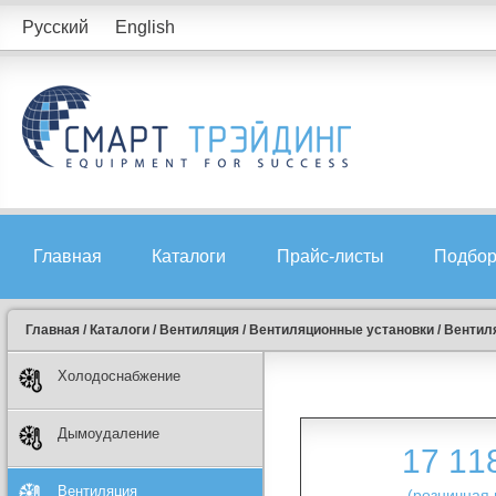
Русский
English
Главная
Каталоги
Прайс-листы
Подбор
Главная
/
Каталоги
/
Вентиляция
/
Вентиляционные установки
/
Вентиля
Холодоснабжение
Дымоудаление
17 11
Вентиляция
(розничная 