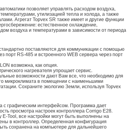
автоматики позволяет управлять расходом воздуха,
 температурами, утилизацией тепла и холода, а также
ами. Агрегат Topvex SR также имеет и другие функции
ергосбережение: естественное охлаждение,
дом воздуха и температурами в зависимости от периода
стандартно поставляются для коммуникации с помощью
рез порт RS-485 и встроенного WEB сервера через порт
LON возможна, как опция.
трического нагревателя упрощает сервис.
льные возможности дают Вам все, что необходимо для
го микроклимата в помещении с наименьшими
уатации. Сохраните экологию Земли, используя Topvex
ма с графическим интерфейсом. Программа дает
сть просмотра настроек контроллера Corrigo E28.
 E-Tool, все настройки могут быть выполнены на
ены в контроллер. Определенная конфигурация
ыть сохранена на компьютере для дальнейшего