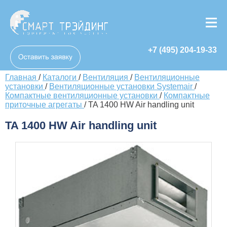
+7 (495) 204-19-33
Главная
/
Каталоги
/
Вентиляция
/
Вентиляционные
установки
/
Вентиляционные установки Systemair
/
Компактные вентиляционные установки
/
Компактные
приточные агрегаты
/
TA 1400 HW Air handling unit
TA 1400 HW Air handling unit