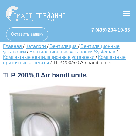
+7 (495) 204-19-33
Главная
/
Каталоги
/
Вентиляция
/
Вентиляционные
установки
/
Вентиляционные установки Systemair
/
Компактные вентиляционные установки
/
Компактные
приточные агрегаты
/
TLP 200/5,0 Air handl.units
TLP 200/5,0 Air handl.units