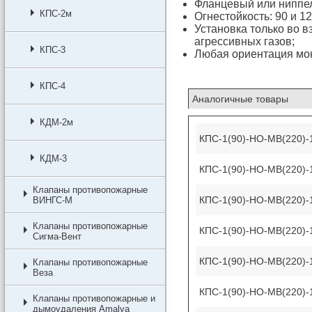
Фланцевый или ниппел
КПС-2м
Огнестойкость: 90 и 12
Установка только во 
агрессивных газов;
КПС-3
Любая ориентация мо
КПС-4
Аналогичные товары
КДМ-2м
КПС-1(90)-НО-МВ(220)-
КДМ-3
КПС-1(90)-НО-МВ(220)-
Клапаны противопожарные
КПС-1(90)-НО-МВ(220)-
ВИНГС-М
Клапаны противопожарные
КПС-1(90)-НО-МВ(220)-
Сигма-Вент
КПС-1(90)-НО-МВ(220)-
Клапаны противопожарные
Веза
КПС-1(90)-НО-МВ(220)-
Клапаны противопожарные и
дымоудаления Amalva