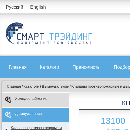
Русский
English
Главная
Каталоги
Прайс-листы
Подбор
Главная
/
Каталоги
/
Дымоудаление
/
Клапаны противопожарные и ды
Холодоснабжение
КП
Дымоудаление
13100
Клапаны противопожарные и
(розничная 