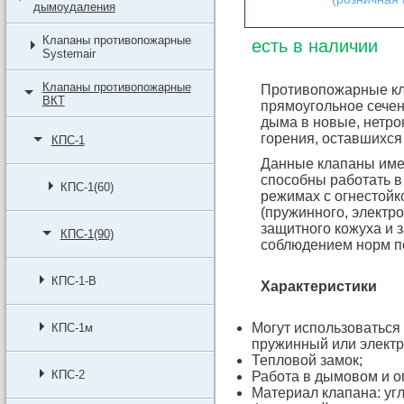
дымоудаления
Клапаны противопожарные
есть в наличии
Systemair
Клапаны противопожарные
Противопожарные кл
ВКТ
прямоугольное сече
дыма в новые, нетро
горения, оставшихся
КПС-1
Данные клапаны име
способны работать в
КПС-1(60)
режимах с огнестойко
(пружинного, электро
защитного кожуха и 
КПС-1(90)
соблюдением норм п
КПС-1-В
Характеристики
Могут использоваться
КПС-1м
пружинный или электр
Тепловой замок;
КПС-2
Работа в дымовом и 
Материал клапана: угл