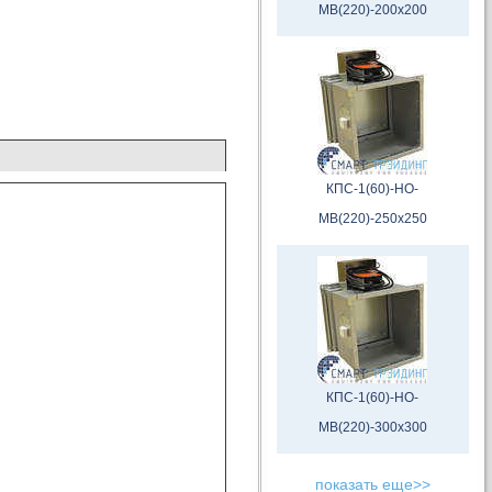
МВ(220)-200х200
КПС-1(60)-НО-
МВ(220)-250х250
КПС-1(60)-НО-
МВ(220)-300х300
показать еще>>