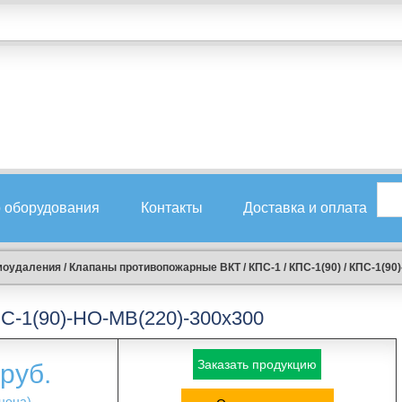
 оборудования
Контакты
Доставка и оплата
моудаления
/
Клапаны противопожарные ВКТ
/
КПС-1
/
КПС-1(90)
/
КПС-1(90
С-1(90)-НО-МВ(220)-300х300
Заказать продукцию
руб.
цена)