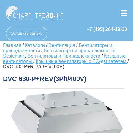
+7 (495) 204-19-33
Главная
/
Каталоги
/
Вентиляция
/
Вентиляторы и
принадлежности
/
Вентиляторы и принадлежности
Systemair
/
Вентиляторы и Принадлежности
/
Крышные
вентиляторы
/
Крышные вентиляторы с EC-двигателем
/
DVC 630-P+REV(3Ph/400V)
DVC 630-P+REV(3Ph/400V)