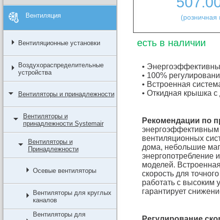
507.0
Вентиляция
(розничная 
есть в наличии
Вентиляционные установки
Воздухораспределительные
• Энергоэффективны
устройства
• 100% регулировани
• Встроенная систем
• Откидная крышка с
Вентиляторы и принадлежности
Вентиляторы и
Рекомендации по 
принадлежности Systemair
энергоэффективным 
вентиляционных сис
Вентиляторы и
дома, небольшие ма
Принадлежности
энергопотребление и
моделей. Встроенная
Осевые вентиляторы
скорость для точного
работать с высоким 
гарантирует снижени
Вентиляторы для круглых
каналов
Вентиляторы для
Регулирование ско