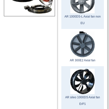
AR 1000DS-L Axial fan non
EU
AR 300E2 Axial fan
AR sileo 1000DS Axial fan
ErP1