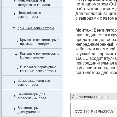
прямоугольных и
потенциометром (0-1
квадратных каналов
работы в желаемом д
Центробежные
Для тепловой защиты
вентиляторы
с выводами с автома
Крышные вентиляторы
Монтаж:
Вентилятор
присоединяется к кр
предотвращает образ
Крышные вентиляторы с
прямым приводом
непреднамеренный ко
кабелем и клеммной 
Крышные вентиляторы с
втулкой для прямого
EC-двигателем
160EC входит втулка
присоединительная в
Высокотемпературные
в условиях холодног
крышные вентиляторы
вентилятора для изб
Взрывозащищенные
вентиляторы
Вентиляторы для
Аналогичные товары
агрессивных сред
Вентиляторы
DVC 190-P (1Ph/230V)
дымоудаления