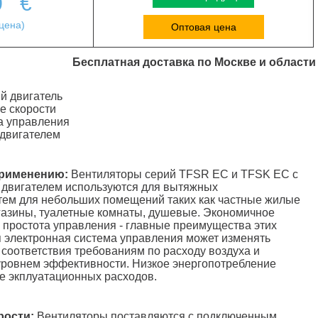
0
€
цена)
Оптовая цена
Бесплатная доставка по Москве и области
й двигатель
е скорости
а управления
 двигателем
применению:
Вентиляторы серий TFSR EC и TFSK EC с
двигателем используются для вытяжных
тем для небольших помещений таких как частные жилые
газины, туалетные комнаты, душевые. Экономичное
 простота управления - главные преимущества этих
 электронная система управления может изменять
 соответствия требованиям по расходу воздуха и
уровнем эффективности. Низкое энергопотребление
е экплуатационных расходов.
рости:
Вентиляторы поставляются с подключенным