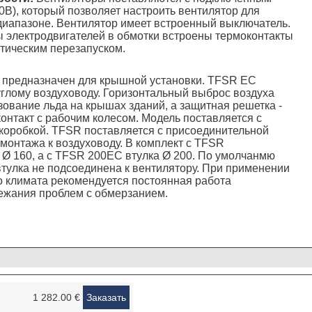
0В), который позволяет настроить вентилятор для
иапазоне. Вентилятор имеет встроенный выключатель.
 электродвигателей в обмотки встроены термоконтакты
тическим перезапуском.
 предназначен для крышной установки. TFSR EC
углому воздуховоду. Горизонтальный выброс воздуха
ование льда на крышах зданий, а защитная решетка -
нтакт с рабочим колесом. Модель поставляется с
коробкой. TFSR поставляется с присоединительной
 монтажа к воздуховоду. В комплект с TFSR
 Ø 160, а с TFSR 200EC втулка Ø 200. По умолчанмю
тулка не подсоединена к вентилятору. При применении
о климата рекомендуется постоянная работа
ежания проблем с обмерзанием.
1 282.00 €
Заказать