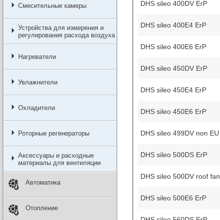
DHS sileo 400DV ErP
Смесительные камеры
DHS sileo 400E4 ErP
Устройства для измерения и
регулирования расхода воздуха
DHS sileo 400E6 ErP
Нагреватели
DHS sileo 450DV ErP
Увлажнители
DHS sileo 450E4 ErP
Охладители
DHS sileo 450E6 ErP
DHS sileo 499DV non EU
Роторные регенераторы
DHS sileo 500DS ErP
Аксессуары и расходные
материалы для вентиляции
DHS sileo 500DV roof fan
Автоматика
DHS sileo 500E6 ErP
Отопление
DHS sileo 560DS ErP