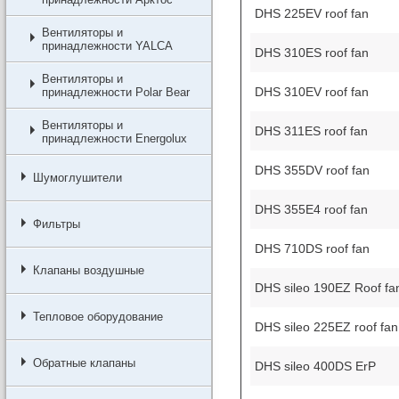
DHS 225EV roof fan
Вентиляторы и
принадлежности YALCA
DHS 310ES roof fan
Вентиляторы и
DHS 310EV roof fan
принадлежности Polar Bear
Вентиляторы и
DHS 311ES roof fan
принадлежности Energolux
DHS 355DV roof fan
Шумоглушители
DHS 355E4 roof fan
Фильтры
DHS 710DS roof fan
Клапаны воздушные
DHS sileo 190EZ Roof fa
Тепловое оборудование
DHS sileo 225EZ roof fan
Обратные клапаны
DHS sileo 400DS ErP