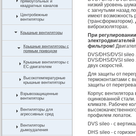
прямоугольных и
низкий уровень шум
квадратных каналов
с загнутыми назад л
Центробежные
имеют возможность 
вентиляторы
(трансформатором). 
виброизоляторах.
Крышные вентиляторы
При регулировании 
электродвигателей
фильтром!
Двигател
Крышные вентиляторы с
прямым приводом
DVS/DHS/DVSI sileo ..
DVS/DHS/DVSI sileo 
Крышные вентиляторы с
двух скоростей.
EC-двигателем
Для защиты от перег
Высокотемпературные
термоконтактами с в
крышные вентиляторы
защиты от перегрева
Корпус вентилятора 
Взрывозащищенные
вентиляторы
оцинкованной стали.
климате. Рабочее кол
Вентиляторы для
высококачественног
агрессивных сред
профилем лопаток.
DVS sileo - с верти
Вентиляторы
дымоудаления
DHS sileo - с гориз