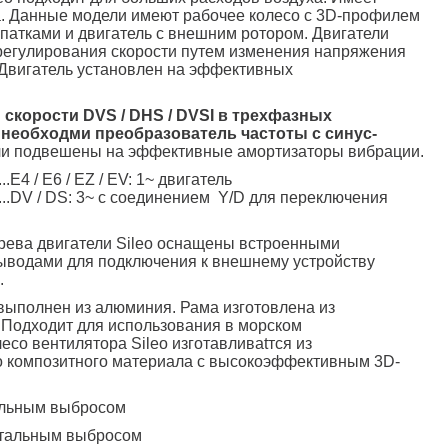
а. Данные модели имеют рабочее колесо с 3D-профилем
опатками и двигатель с внешним ротором. Двигатели
регулирования скорости путем изменения напряжения
Двигатель установлен на эффективных
скорости DVS / DHS / DVSI в трехфазных
 необходми преобразователь частоты с синус-
и подвешены на эффективные амортизаторы вибрации.
.E4 / E6 / EZ / EV: 1~ двигатель
...DV / DS: 3~ с соединением Y/D для переключения
рева двигатели Sileo оснащены встроенными
ыводами для подключения к внешнему устройству
.
выполнен из алюминия. Рама изготовлена из
 Подходит для использования в морском
есо вентилятора Sileo изготавливаtтся из
о композитного материала с высокоэффективным 3D-
кальным выбросом
онтальным выбросом