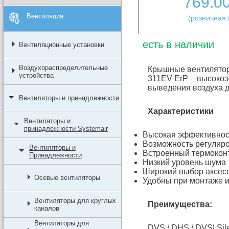
769.0
Вентиляция
(розничная 
есть в наличии
Вентиляционные установки
Воздухораспределительные
Крышные вентиляторы
устройства
311EV ErP – высоко
выведения воздуха д
Вентиляторы и принадлежности
Характеристики
Вентиляторы и
принадлежности Systemair
Высокая эффективнос
Возможность регулиро
Вентиляторы и
Встроенный термокон
Принадлежности
Низкий уровень шума
Широкий выбор аксес
Осевые вентиляторы
Удобны при монтаже и
Вентиляторы для круглых
Преимущества:
каналов
Вентиляторы для
DVS / DHS / DVSI Si