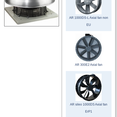
AR 1000DS-L Axial fan non
EU
AR 300E2 Axial fan
AR sileo 1000DS Axial fan
ErP1