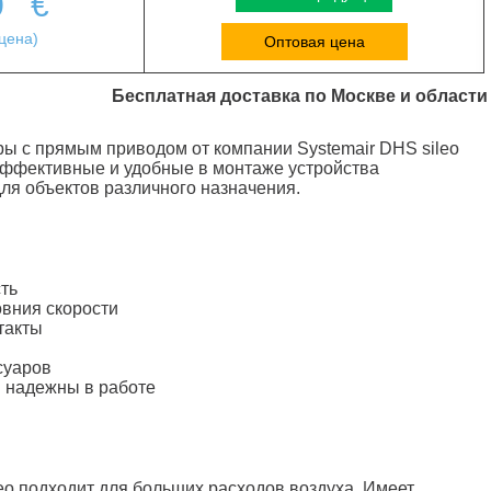
0
€
цена)
Оптовая цена
Бесплатная доставка по Москве и области
 с прямым приводом от компании Systemair DHS sileo
эффективные и удобные в монтаже устройства
ля объектов различного назначения.
ть
вния скорости
такты
суаров
 надежны в работе
leo подходит для больших расходов воздуха. Имеет