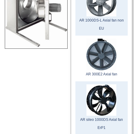
AR 1000DS-L Axial fan non
EU
AR 300E2 Axial fan
AR sileo 1000DS Axial fan
ErP1