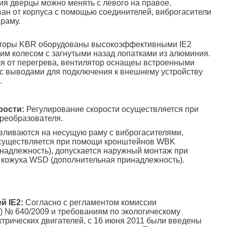
я дверцы можно менять с левого на правое.
ан от корпуса с помощью соединителей, виброгасители
раму.
торы KBR оборудованы высокоэффективными IE2
чим колесом с загнутыми назад лопатками из алюминия.
я от перегрева, вентилятор оснащеы встроенными
с выводами для подключения к внешнему устройству
.
рости:
Регулирование скорости осуществляется при
реобразователя.
ливаются на несущую раму с виброгасителями,
существляется при помощи кронштейнов WBK
надлежность), допускается наружный монтаж при
 кожуха WSD (дополнительная принадлежность).
й IE2:
Согласно с регламентом комиссии
 № 640/2009 и требованиям по экологическому
трических двигателей, с 16 июня 2011 были введены