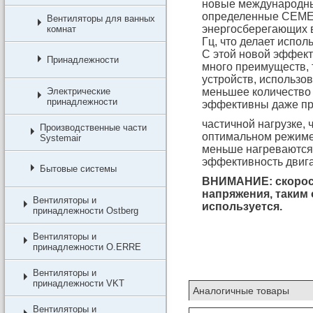
новые международны
определенные CEME
Вентиляторы для ванных
энергосберегающих в
комнат
Гц, что делает испол
С этой новой эффек
Принадлежности
много преимуществ, 
устройств, использо
Электрические
меньшее количество 
принадлежности
эффективны даже п
частичной нагрузке, 
Производственные части
оптимальном режиме,
Systemair
меньше нагреваются,
эффективность двига
Бытовые системы
ВНИМАНИЕ: скорост
напряжения, таким 
Вентиляторы и
используется.
принадлежности Ostberg
Вентиляторы и
принадлежности O.ERRE
Вентиляторы и
принадлежности VKT
Аналогичные товары
Вентиляторы и