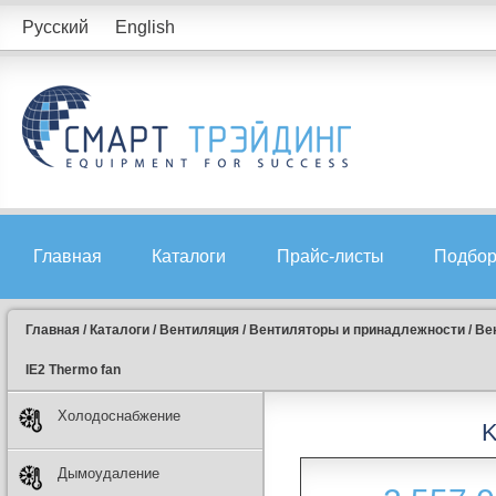
Русский
English
Главная
Каталоги
Прайс-листы
Подбор
Главная
/
Каталоги
/
Вентиляция
/
Вентиляторы и принадлежности
/
Ве
IE2 Thermo fan
Холодоснабжение
K
Дымоудаление