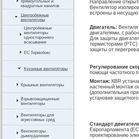
прямоугольных и
Направление открыти
квадратных каналов
Вентилятор изолиров
встроены в несущую 
Центробежные
вентиляторы
Двигатель:
Вентиля
Центробежные
двигателями, с рабо
вентиляторы
одностороннего
Для защиты двигател
всасывания
термисторами (PTC) 
защиты от перегрева
EC Термобокс
Регулирование ско
Кухонные вентиляторы
помощи частотного п
Монтаж:
КВR устанав
Крышные вентиляторы
настенный монтаж о
(дополнительная при
установке защитного
Взрывозащищенные
вентиляторы
Вентиляторы для
агрессивных сред
Стандарт двигателе
Европарламента (ЕС)
Вентиляторы
проектированию элек
дымоудаления