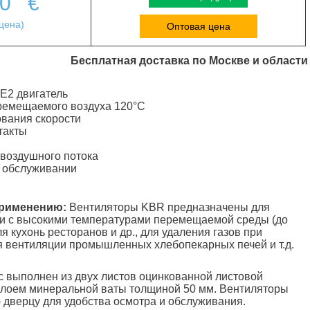
00
€
цена)
Оптовая цена
Бесплатная доставка по Москве и области
E2 двигатель
ремещаемого воздуха 120°C
вания скорости
такты
 воздушного потока
и обслуживании
применению:
Вентиляторы KBR предназначены для
и с высокими температурами перемещаемой среды (до
ля кухонь ресторанов и др., для удаления газов при
я вентиляции промышленных хлебопекарных печей и т.д.
 выполнен из двух листов оцинкованной листовой
слоем минеральной ваты толщиной 50 мм. Вентиляторы
дверцу для удобства осмотра и обслуживания.