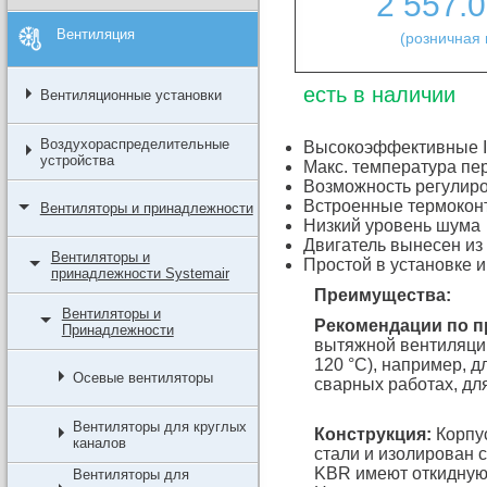
2 557.
Вентиляция
(розничная 
есть в наличии
Вентиляционные установки
Воздухораспределительные
Высокоэффективные I
устройства
Макс. температура пе
Возможность регулиро
Встроенные термокон
Вентиляторы и принадлежности
Низкий уровень шума
Двигатель вынесен из
Вентиляторы и
Простой в установке 
принадлежности Systemair
Преимущества:
Вентиляторы и
Рекомендации по 
Принадлежности
вытяжной вентиляци
120 °C), например, д
Осевые вентиляторы
сварных работах, дл
Вентиляторы для круглых
Конструкция:
Корпус
каналов
стали и изолирован 
KBR имеют откидную 
Вентиляторы для