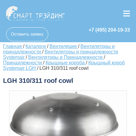
+7 (495) 204-19-33
Главная
/
Каталоги
/
Вентиляция
/
Вентиляторы и
принадлежности
/
Вентиляторы и принадлежности
Systemair
/
Вентиляторы и Принадлежности
/
Принадлежности
/
Крышные короба
/
Крышный короб
Systemair LGH
/
LGH 310/311 roof cowl
LGH 310/311 roof cowl