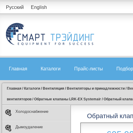
Русский
English
Главная
Каталоги
Прайс-листы
Подбор
Главная
/
Каталоги
/
Вентиляция
/
Вентиляторы и принадлежности
/
Ве
вентиляторов
/
Обратные клапаны LRK-EX Systemair
/
Обратный клапан
Холодоснабжение
Обратный клапа
Дымоудаление