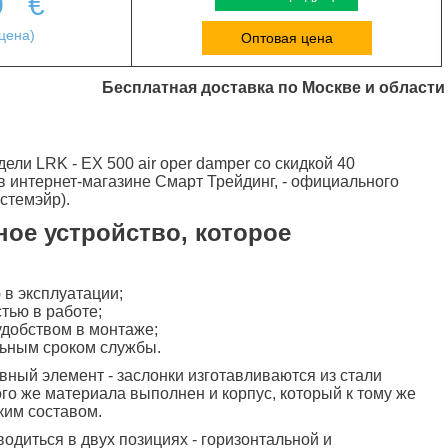
0
€
цена)
Оптовая цена
Бесплатная доставка по Москве и области
ли LRK - EX 500 air oper damper со скидкой 40
 в интернет-магазине Смарт Трейдинг, - официального
стемэйр).
ое устройство, которое
в эксплуатации;
тью в работе;
удобством в монтаже;
ьным сроком службы.
вный элемент - заслонки изготавливаются из стали
ого же материала выполнен и корпус, который к тому же
ким составом.
одиться в двух позициях - горизонтальной и