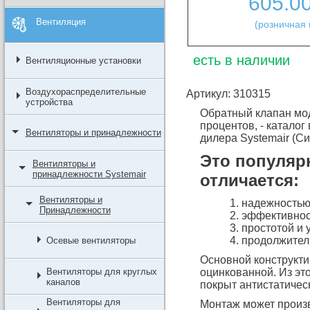
605.0
Вентиляция
(розничная 
есть в наличии
Вентиляционные установки
Воздухораспределительные
Артикул: 310315
устройства
Обратный клапан моде
процентов, - каталог
Вентиляторы и принадлежности
дилера Systemair (Си
Это популярн
Вентиляторы и
принадлежности Systemair
отличается:
Вентиляторы и
надежностью 
Принадлежности
эффективнос
простотой и 
продолжител
Осевые вентиляторы
Основной конструкти
Вентиляторы для круглых
оцинкованной. Из эт
каналов
покрыт антистатичес
Вентиляторы для
Монтаж может произв