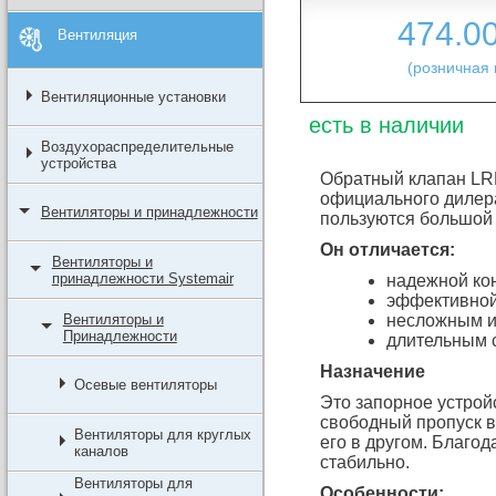
474.0
Вентиляция
(розничная 
Вентиляционные установки
есть в наличии
Воздухораспределительные
устройства
Обратный клапан LRK 
официального дилера
Вентиляторы и принадлежности
пользуются большой
Он отличается:
Вентиляторы и
принадлежности Systemair
надежной кон
эффективной
Вентиляторы и
несложным и
Принадлежности
длительным 
Назначение
Осевые вентиляторы
Это запорное устрой
свободный пропуск в
Вентиляторы для круглых
его в другом. Благо
каналов
стабильно.
Вентиляторы для
Особенности: