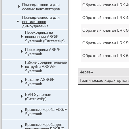
Обратный клапан LRK 400
Принадлежности для
осевых вентиляторов
Обратный клапан LRK 45
Принадлежности для
вентиляторов
дымоудаления
Обратный клапан LRK 500
Переходники на
всасывании ASG/F
Systemair (Системэйр)
Обратный клапан LRK 560
Переходники ASK/F
Systemair
Обратный клапан LRK 630
Гибкие соединительные
патрубки ASSV/F
Systemair
Чертеж
Вставки ASSG/F
Технические характерист
Systemair
EVH Systemair
(Системэйр)
Крышные короба FDG/F
Systemair
Крышные короба для
вентиляторов FDGE/F