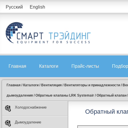
Русский
English
Главная
Каталоги
Прайс-листы
Подбор
Главная
/
Каталоги
/
Вентиляция
/
Вентиляторы и принадлежности
/
Ве
дымоудаления
/
Обратные клапаны LRK Systemair
/
Обратный клапан L
Холодоснабжение
Обратный клапа
Дымоудаление