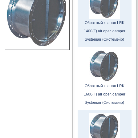
Обратный клапан LRK
1400(F) air oper. damper
Systеmair (Системэйр)
Обратный клапан LRK
1600(F) air oper. damper
Systemair (Системэйр)