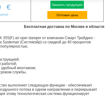
Заказать продукцию
0
€
цена)
Оптовая цена
Бесплатная доставка по Москве и области
355(F) air oper damper от компании Смарт Трейдинг -
 Systemair (Системэйр) со скидкой до 40 процентов
 популярностью.
струкцией;
 работой;
 удобный монтажом;
сроком службы.
ство выполняет следующую функцию - обеспечивает
оздушного потока в одном направлении и перекрывает
даря этому технологическая система функционирует