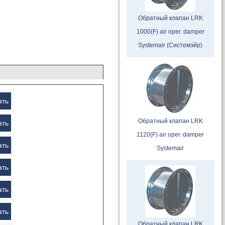
Обратный клапан LRK
1000(F) air oper. damper
Systemair (Системэйр)
ать
Обратный клапан LRK
ать
1120(F) air oper. damper
ать
Systemair
ать
ать
ать
Обратный клапан LRK