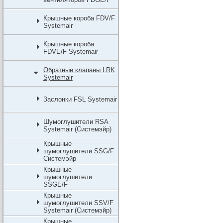
Крышные короба FDV/F
Systemair
Крышные короба
FDVE/F Systemair
Обратные клапаны LRK
Systemair
Заслонки FSL Systemair
Шумоглушители RSA
Systemair (Системэйр)
Крышные
шумоглушители SSG/F
Системэйр
Крышные
шумоглушители
SSGE/F
Крышные
шумоглушители SSV/F
Systemair (Системэйр)
Крышные