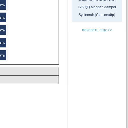
ать
1250(F) air oper. damper
Systemair (Системэйр)
ать
показать еще>>
ать
ать
ать