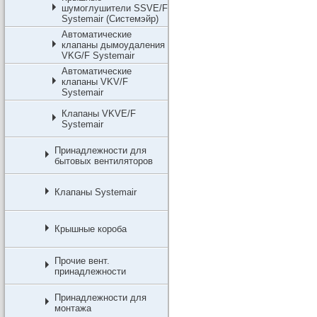
шумоглушители SSVE/F
Systemair (Системэйр)
Автоматические
клапаны дымоудаления
VKG/F Systemair
Автоматические
клапаны VKV/F
Systemair
Клапаны VKVE/F
Systemair
Принадлежности для
бытовых вентиляторов
Клапаны Systemair
Крышные короба
Прочие вент.
принадлежности
Принадлежности для
монтажа