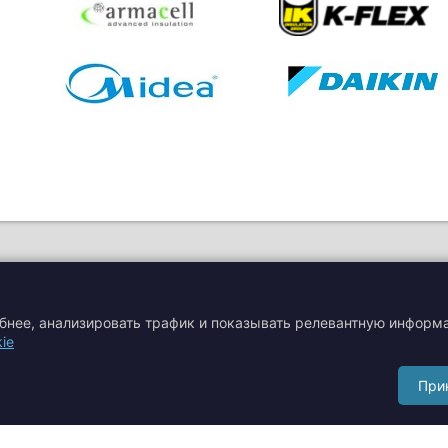
обнее, анализировать трафик и показывать релевантную информ
ie
я
Акции
Производители
При
Сертификаты
Тематические статьи