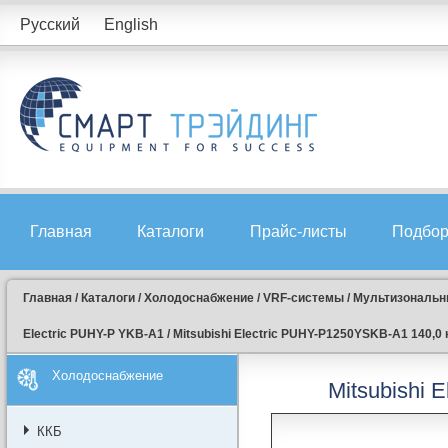
Русский
English
Главная
Каталоги
Прайс-листы
Подбор
Главная
/
Каталоги
/
Холодоснабжение
/
VRF-системы
/
Мультизональны
Electric PUHY-P YKB-A1
/
Mitsubishi Electric PUHY-P1250YSKB-A1 140,0 
Холодоснабжение
Mitsubishi 
ККБ