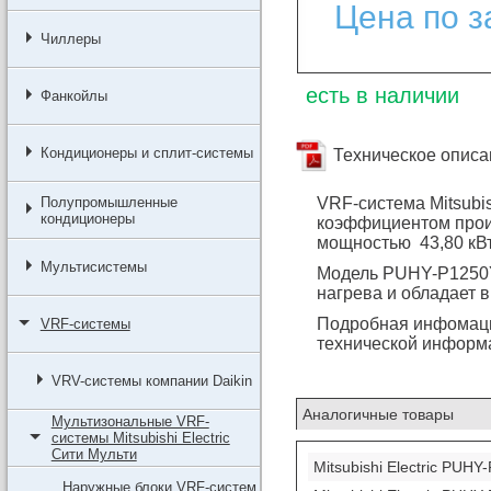
Цена по з
Чиллеры
есть в наличии
Фанкойлы
Кондиционеры и сплит-системы
Техническое описа
Полупромышленные
VRF-система Mitsubi
кондиционеры
коэффициентом прои
мощностью 43,80 кВт
Мультисистемы
Модель PUHY-P1250Y
нагрева и обладает 
Подробная инфомац
VRF-системы
технической информ
VRV-системы компании Daikin
Аналогичные товары
Мультизональные VRF-
системы Mitsubishi Electric
Сити Мульти
Mitsubishi Electric PUH
Наружные блоки VRF-систем