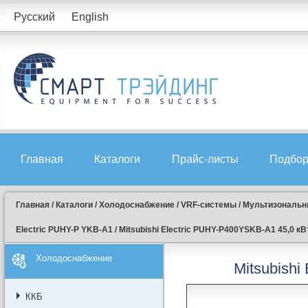
Русский
English
Главная
Каталоги
Прайс-листы
Подбор
Главная
/
Каталоги
/
Холодоснабжение
/
VRF-системы
/
Мультизональны
Electric PUHY-P YKB-A1
/
Mitsubishi Electric PUHY-P400YSKB-A1 45,0 кВ
Холодоснабжение
Mitsubishi
ККБ