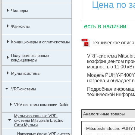
Цена по з
Чиллеры
есть в наличии
Фанкойлы
Кондиционеры и сплит-системы
Техническое описа
Полупромышленные
VRF-система Mitsubis
кондиционеры
коэффициентом прои
мощностью 11,00 кВт
Мультисистемы
Модель PUHY-P400YS
нагрева и обладает 
Подробная инфомац
VRF-системы
технической информ
VRV-системы компании Daikin
Аналогичные товары
Мультизональные VRF-
системы Mitsubishi Electric
Сити Мульти
Mitsubishi Electric PUH
Наружные блоки VRF-систем