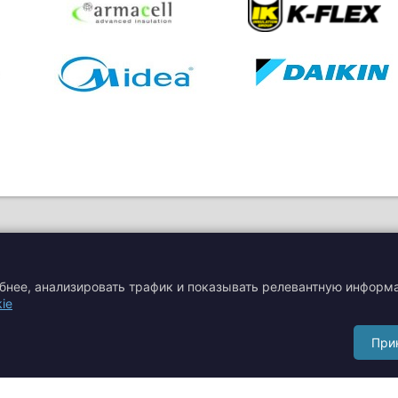
обнее, анализировать трафик и показывать релевантную информ
ie
я
Акции
Производители
При
Сертификаты
Тематические статьи