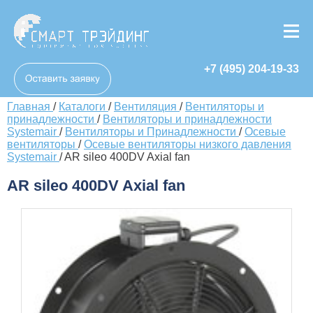
+7 (495) 204-19-33
Главная
/
Каталоги
/
Вентиляция
/
Вентиляторы и
принадлежности
/
Вентиляторы и принадлежности
Systemair
/
Вентиляторы и Принадлежности
/
Осевые
вентиляторы
/
Осевые вентиляторы низкого давления
Systemair
/
AR sileo 400DV Axial fan
AR sileo 400DV Axial fan