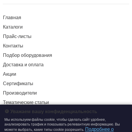
Главная
Каталоги
Прайс-листы
Контакты
Подбор оборудования
Доставка и оплата
Акции
Сертификаты
Производители
Тематические статьи
🍪 Уважаем вашу конфиденциальность
Мы используем файлы cookie, чтобы сделать сайт удобнее,
+7 (495) 204-19-33
анализировать трафик и показывать релевантную информацию. Вы
Подробнее о
можете выбрать, какие типы cookie разрешить.
zakaz@smtrading.ru