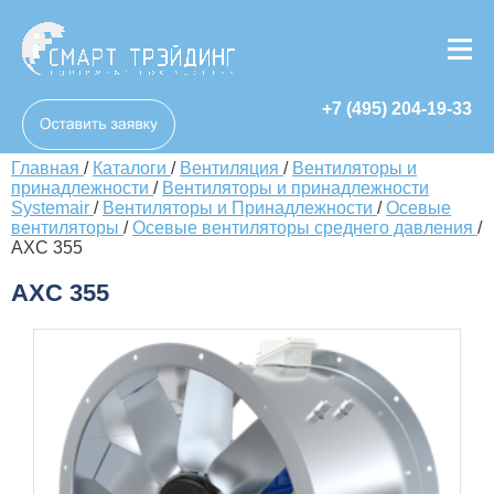
+7 (495) 204-19-33
Главная
/
Каталоги
/
Вентиляция
/
Вентиляторы и
принадлежности
/
Вентиляторы и принадлежности
Systemair
/
Вентиляторы и Принадлежности
/
Осевые
вентиляторы
/
Осевые вентиляторы среднего давления
/
AXC 355
AXC 355