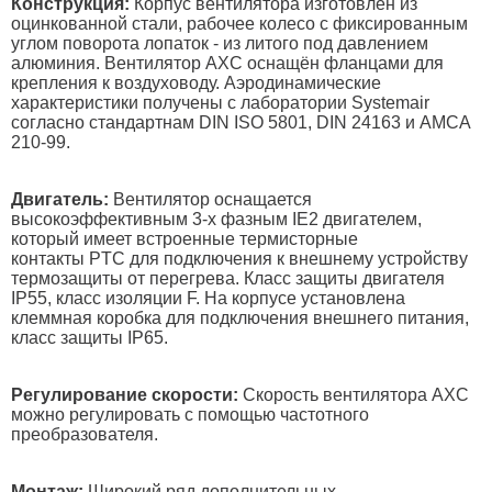
Конструкция:
Корпус вентилятора изготовлен из
оцинкованной стали, рабочее колесо с фиксированным
углом поворота лопаток - из литого под давлением
алюминия. Вентилятор AXC оснащён фланцами для
крепления к воздуховоду. Аэродинамические
характеристики получены с лаборатории Systemair
согласно стандартнам DIN ISO 5801, DIN 24163 и AMCA
210-99.
Двигатель:
Вентилятор оснащается
высокоэффективным 3-х фазным IE2 двигателем,
который имеет встроенные термисторные
контакты PTC для подключения к внешнему устройству
термозащиты от перегрева. Класс защиты двигателя
IP55, класс изоляции F. На корпусе установлена
клеммная коробка для подключения внешнего питания,
класс защиты IP65.
Регулирование скорости:
Скорость вентилятора AXC
можно регулировать с помощью частотного
преобразователя.
Монтаж:
Широкий ряд дополнительных