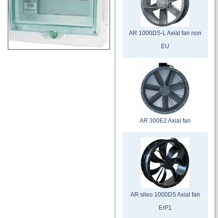
AR 1000DS-L Axial fan non
EU
AR 300E2 Axial fan
AR sileo 1000DS Axial fan
ErP1