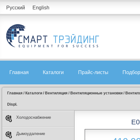
Русский
English
Главная
Каталоги
Прайс-листы
Подбор
Главная
/
Каталоги
/
Вентиляция
/
Вентиляционные установки
/
Вентиля
Displ.
Холодоснабжение
E0
Дымоудаление