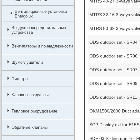
MTRS 40-27 3-ways valv
Вентиляционные установки
MTRS 32-16 3-ways valv
Energolux
Воздухораспределительные
MTRS 50-39 3-ways valv
устройства
ODS outdoor set - SR04
Вентиляторы и принадлежности
ODS outdoor set - SR06
Шумоглушители
ODS outdoor set - SR07
Фильтры
ODS outdoor set - SR09
Клапаны воздушные
ODS outdoor set - SR11
OKM1500/2000 Duct ada
Тепловое оборудование
SCP Display ext.for E15S
Обратные клапаны
SDF 03 Sliding door kit-