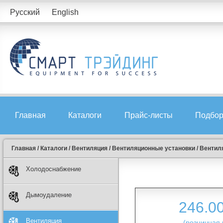
Русский
English
Главная
Каталоги
Прайс-листы
Подбор
Главная
/
Каталоги
/
Вентиляция
/
Вентиляционные установки
/
Вентиля
Холодоснабжение
Дымоудаление
246.0
Вентиляция
(розничная 