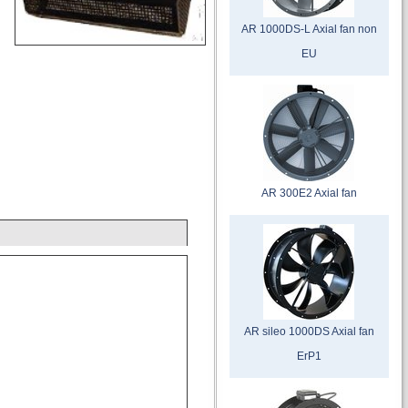
AR 1000DS-L Axial fan non
EU
AR 300E2 Axial fan
AR sileo 1000DS Axial fan
ErP1