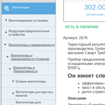
302.0
Вентиляция
(розничная 
Вентиляционные установки
есть в наличии
Воздухораспределительные
устройства
Артикул: 2678
Тиристорный регулят
Вентиляторы и принадлежности
производитель System
магазине Смарт Трей
Вентиляторы и
принадлежности Systemair
Прибор предназначе
оснащенными электр
Вентиляторы и
В/50Гц.
Принадлежности
Он имеет сл
Осевые вентиляторы
эффективен и
прост в обсл
долго служит
Вентиляторы для круглых
каналов
Описание
Вентиляторы для
Электронный прибор