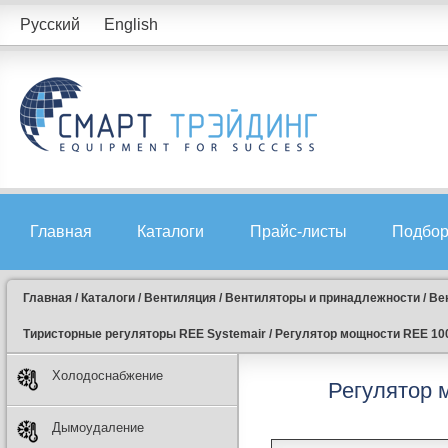
Русский
English
Главная
Каталоги
Прайс-листы
Подбор
Главная
/
Каталоги
/
Вентиляция
/
Вентиляторы и принадлежности
/
Ве
Тиристорные регуляторы REE Systemair
/
Регулятор мощности REE 100
Холодоснабжение
Регулятор 
Дымоудаление