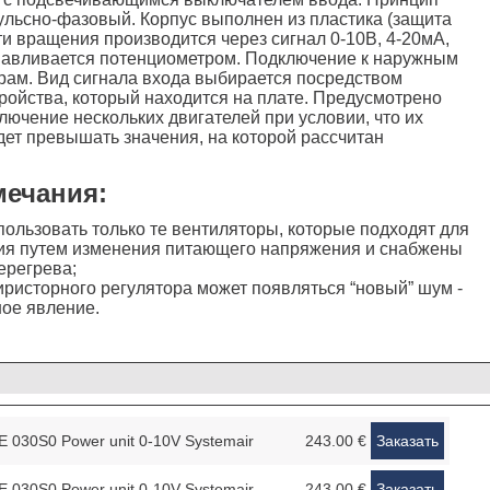
ульсно-фазовый. Корпус выполнен из пластика (защита
ти вращения производится через сигнал 0-10В, 4-20мА,
навливается потенциометром. Подключение к наружным
ам. Вид сигнала входа выбирается посредством
ойства, который находится на плате. Предусмотрено
ючение нескольких двигателей при условии, что их
дет превышать значения, на которой рассчитан
ечания:
ользовать только те вентиляторы, которые подходят для
ия путем изменения питающего напряжения и снабжены
ерегрева;
иристорного регулятора может появляться “новый” шум -
ое явление.
 030S0 Power unit 0-10V Systemair
243.00 €
Заказать
 030S0 Power unit 0-10V Systemair
243.00 €
Заказать