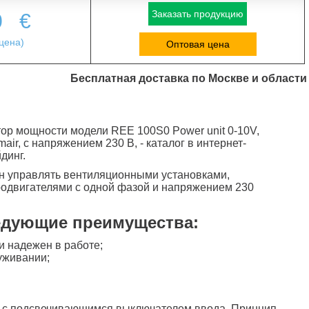
Заказать продукцию
0
€
цена)
Оптовая цена
Бесплатная доставка по Москве и области
ор мощности модели REE 100S0 Power unit 0-10V,
air, с напряжением 230 В, - каталог в интернет-
динг.
н управлять вентиляционными установками,
одвигателями с одной фазой и напряжением 230
едующие преимущества:
 надежен в работе;
уживании;
.
 c подсвечивающимся выключателем ввода. Принцип