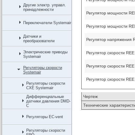
Другие электр. управл.
принадлежности
Регулятор мощности REE
Переключатели Systemair
Регулятор мощности REE
Датчики и
Регулятор напряжения R
преобразователи
Электрические приводы
Регулятор скорости REE 
Systemair
Регулятор скорости REE 
Регуляторы скорости
Systemair
Регулятор скорости REE 
Регуляторы скорости
CXE Systemair
Чертеж
Дифференциальные
датчики давления DMD-
Технические характерист
C
Регуляторы EC-vent
Регуляторы скорости
FRQ