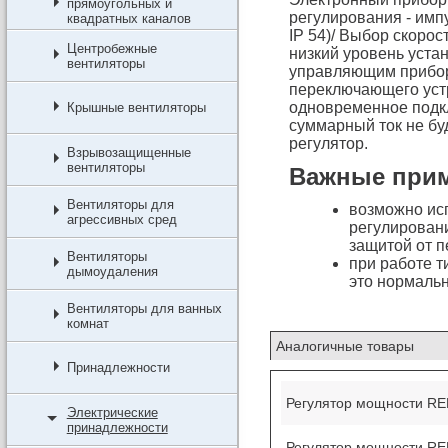
прямоугольных и
регулирования - имп
квадратных каналов
IP 54)/ Выбор скорос
Центробежные
низкий уровень уста
вентиляторы
управляющим прибор
переключающего устр
одновременное подкл
Крышные вентиляторы
суммарный ток не бу
регулятор.
Взрывозащищенные
вентиляторы
Важные прим
Вентиляторы для
возможно исп
агрессивных сред
регулирован
защитой от п
Вентиляторы
при работе т
дымоудаления
это нормальн
Вентиляторы для ванных
комнат
Аналогичные товары
Принадлежности
Регулятор мощности REE
Электрические
принадлежности
Регулятор мощности REE