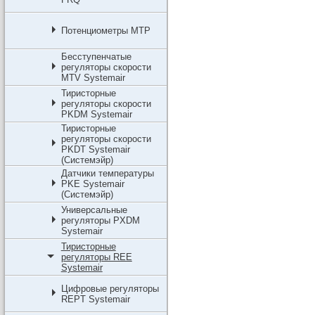
Потенциометры MTP
Бесступенчатые
регуляторы скорости
MTV Systemair
Тиристорные
регуляторы скорости
PKDM Systemair
Тиристорные
регуляторы скорости
PKDT Systemair
(Системэйр)
Датчики температуры
PKE Systemair
(Системэйр)
Универсальные
регуляторы PXDM
Systemair
Тиристорные
регуляторы REE
Systemair
Цифровые регуляторы
REPT Systemair