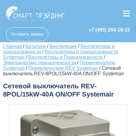
+7 (495) 204-19-33
Главная
/
Каталоги
/
Вентиляция
/
Вентиляторы и
принадлежности
/
Вентиляторы и принадлежности
Systemair
/
Вентиляторы и Принадлежности
/
Электрические принадлежности
/
Переключатели
Systemair
/
Переключатели REV Systemair
/
Сетевой
выключатель REV-8POL/15kW-40A ON/OFF Systemair
Сетевой выключатель REV-
8POL/15kW-40A ON/OFF Systemair