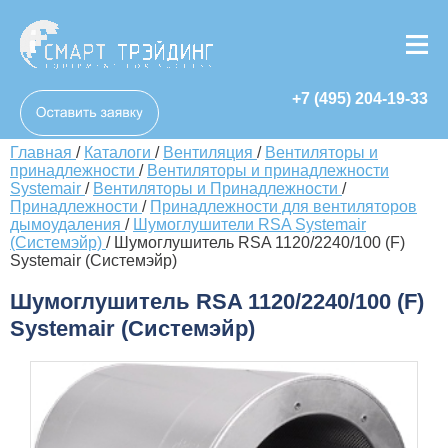
+7 (495) 204-19-33
Главная
/
Каталоги
/
Вентиляция
/
Вентиляторы и
принадлежности
/
Вентиляторы и принадлежности
Systemair
/
Вентиляторы и Принадлежности
/
Принадлежности
/
Принадлежности для вентиляторов
дымоудаления
/
Шумоглушители RSA Systemair
(Системэйр)
/
Шумоглушитель RSA 1120/2240/100 (F)
Systemair (Системэйр)
Шумоглушитель RSA 1120/2240/100 (F)
Systemair (Системэйр)