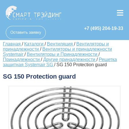
+7 (495) 204-19-33
Главная
/
Каталоги
/
Вентиляция
/
Вентиляторы и
принадлежности
/
Вентиляторы и принадлежности
Systemair
/
Вентиляторы и Принадлежности
/
Принадлежности
/
Другие принадлежности
/
Решетка
защитная Systemair SG
/
SG 150 Protection guard
SG 150 Protection guard