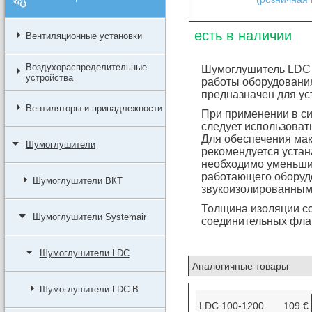
есть в наличии
Вентиляционные установки
Воздухораспределительные
Шумоглушитель LDC 
устройства
работы оборудования
предназначен для ус
Вентиляторы и принадлежности
При применении в си
следует использоват
Для обеспечения ма
Шумоглушители
рекомендуется устана
необходимо уменьшит
работающего оборуд
Шумоглушители ВКТ
звукоизолированным
Толщина изоляции со
Шумоглушители Systemair
соединительных фла
Шумоглушители LDC
Аналогичные товары
Шумоглушители LDC-B
LDC 100-1200
109 €