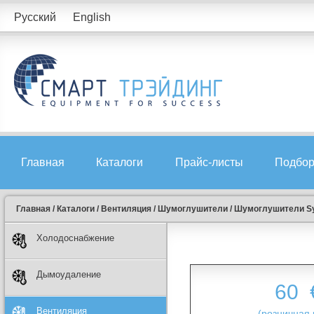
Русский
English
Главная
Каталоги
Прайс-листы
Подбор
Главная
/
Каталоги
/
Вентиляция
/
Шумоглушители
/
Шумоглушители Sy
Холодоснабжение
Дымоудаление
60
Вентиляция
(розничная 