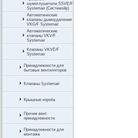
шумоглушители SSVE/F
Systemair (Системэйр)
Автоматические
клапаны дымоудаления
VKG/F Systemair
Автоматические
клапаны VKV/F
Systemair
Клапаны VKVE/F
Systemair
Принадлежности для
бытовых вентиляторов
Клапаны Systemair
Крышные короба
Прочие вент.
принадлежности
Принадлежности для
монтажа