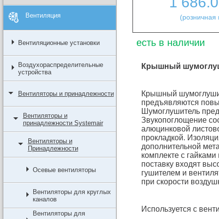
1 686.
Вентиляция
(розничная 
есть в наличии
Вентиляционные установки
Воздухораспределительные
Крышный шумоглу
устройства
Крышный шумоглушите
Вентиляторы и принадлежности
предъявляются повы
Шумоглушитель пред
Вентиляторы и
Звукопоглощение сос
принадлежности Systemair
алюцинковой листово
прокладкой. Изоляци
Вентиляторы и
дополнительной мета
Принадлежности
комплекте с гайками
поставку входят выс
Осевые вентиляторы
гушителем и вентиля
при скорости воздушн
Вентиляторы для круглых
каналов
Используется с вент
Вентиляторы для