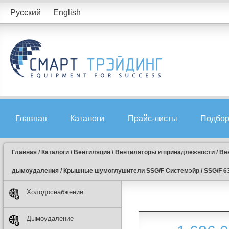
Русский
English
Главная
Каталоги
Прайс-листы
Подбор
Главная
/
Каталоги
/
Вентиляция
/
Вентиляторы и принадлежности
/
Ве
дымоудаления
/
Крышные шумоглушители SSG/F Системэйр
/
SSG/F 63
Холодоснабжение
Дымоудаление