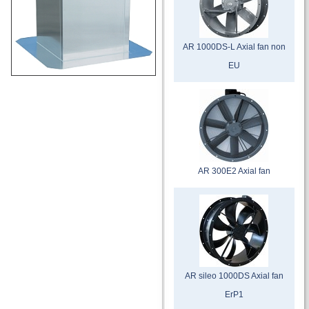
AR 1000DS-L Axial fan non
EU
AR 300E2 Axial fan
AR sileo 1000DS Axial fan
ErP1