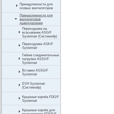
Принадлежности для
осевых вентиляторов
Принадлежности для
вентиляторов
дымоудаления
Переходники на
всасывании ASG/F
Systemair (Системэйр)
Переходники ASK/F
Systemair
Гибкие соединительные
патрубки ASSV/F
Systemair
Вставки ASSG/F
Systemair
EVH Systemair
(Системэйр)
Крышные короба FDG/F
Systemair
Крышные короба для
вентиляторов FDGE/F