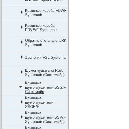
Крышные короба FDV/F
Systemair
Крышные короба
FDVE/F Systemair
Обратные клапаны LRK
Systemair
Заслонки FSL Systemair
Шумоглушители RSA
Systemair (Системэйр)
Крышные
шумоглушители SSG/F
Системэйр
Крышные
шумоглушители
SSGE/F
Крышные
шумоглушители SSV/F
Systemair (Системэйр)
Крышные