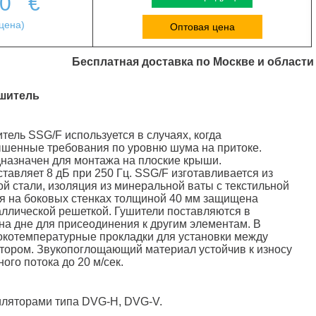
00
€
цена)
Оптовая цена
Бесплатная доставка по Москве и области
шитель
ль SSG/F используется в случаях, когда
шенные требования по уровню шума на притоке.
назначен для монтажа на плоские крыши.
тавляет 8 дБ при 250 Гц. SSG/F изготавливается из
й стали, изоляция из минеральной ваты с текстильной
я на боковых стенках толщиной 40 мм защищена
ллической решеткой. Гушители поставляются в
 на дне для присеодинения к другим элементам. В
окотемпературные прокладки для установки между
тором. Звукопоглощающий материал устойчив к износу
ого потока до 20 м/сек.
иляторами типа DVG-H, DVG-V.