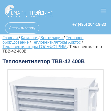
+7 (495) 204-19-33
Главная
/
Каталоги
/
Вентиляция
/
Тепловое
оборудование
/
Тепловентиляторы Арктос
/
Тепловентиляторы ГОЛЬФСТРИМ
/
Тепловентилятор
ТВВ-42 400В
Тепловентилятор ТВВ-42 400В