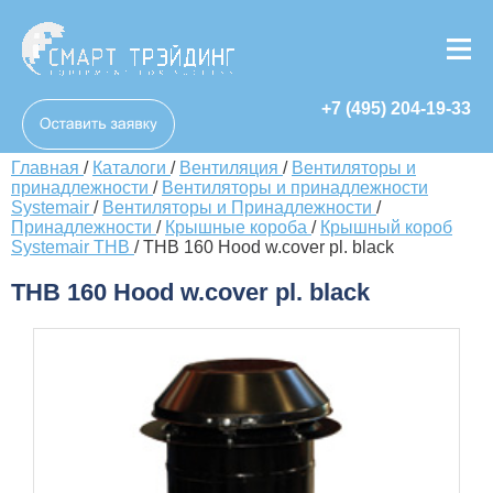
+7 (495) 204-19-33
Главная
/
Каталоги
/
Вентиляция
/
Вентиляторы и
принадлежности
/
Вентиляторы и принадлежности
Systemair
/
Вентиляторы и Принадлежности
/
Принадлежности
/
Крышные короба
/
Крышный короб
Systemair THB
/
THB 160 Hood w.cover pl. black
THB 160 Hood w.cover pl. black