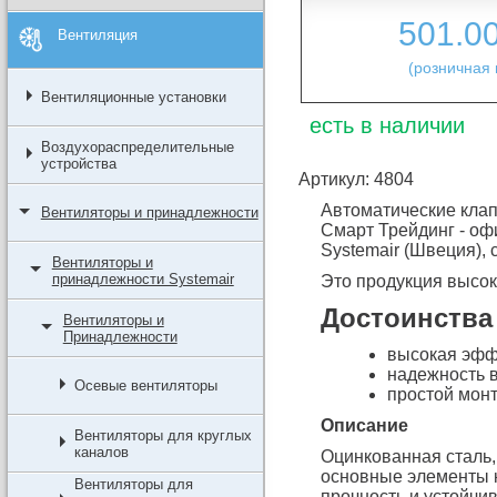
501.0
Вентиляция
(розничная 
Вентиляционные установки
есть в наличии
Воздухораспределительные
устройства
Артикул: 4804
Автоматические кла
Вентиляторы и принадлежности
Смарт Трейдинг - оф
Systemair (Швеция), 
Вентиляторы и
принадлежности Systemair
Это продукция высок
Достоинства
Вентиляторы и
Принадлежности
высокая эфф
надежность в
Осевые вентиляторы
простой мон
Описание
Вентиляторы для круглых
каналов
Оцинкованная сталь,
основные элементы к
Вентиляторы для
прочность и устойчи