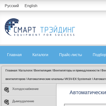
Русский
English
Главная
Каталоги
Прайс-листы
Подбор
Главная
/
Каталоги
/
Вентиляция
/
Вентиляторы и принадлежности
/
Ве
вентиляторов
/
Автоматические клапаны VKSV-EX Systemair
/
Автомати
Холодоснабжение
Автоматически
Дымоудаление