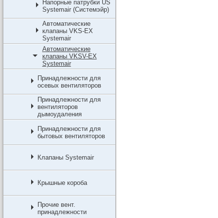
Напорные патрубки US
Systemair (Системэйр)
Автоматические
клапаны VKS-EX
Systemair
Автоматические
клапаны VKSV-EX
Systemair
Принадлежности для
осевых вентиляторов
Принадлежности для
вентиляторов
дымоудаления
Принадлежности для
бытовых вентиляторов
Клапаны Systemair
Крышные короба
Прочие вент.
принадлежности