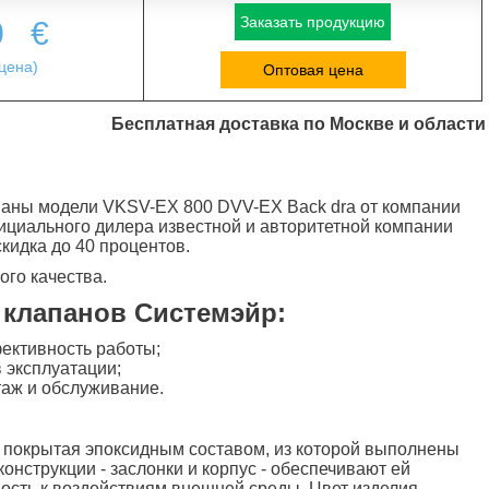
Заказать продукцию
0
€
цена)
Оптовая цена
Бесплатная доставка по Москве и области
паны модели VKSV-EX 800 DVV-EX Back dra от компании
ициального дилера известной и авторитетной компании
скидка до 40 процентов.
ого качества.
 клапанов Системэйр:
ективность работы;
 эксплуатации;
таж и обслуживание.
 покрытая эпоксидным составом, из которой выполнены
онструкции - заслонки и корпус - обеспечивают ей
вость к воздействиям внешней среды. Цвет изделия -