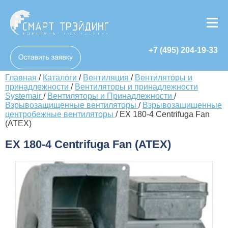
+7 (495) 204-19-33
Главная
/
Каталоги
/
Вентиляция
/
Вентиляторы и
принадлежности
/
Вентиляторы и принадлежности
Systemair
/
Вентиляторы и Принадлежности
/
Взрывозащищенные вентиляторы
/
Взрывозащищенные
центробежные вентиляторы
/
EX 180-4 Centrifuga Fan
(ATEX)
EX 180-4 Centrifuga Fan (ATEX)