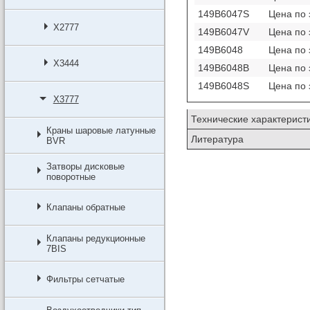
149B6047S
Цена по 
X2777
149B6047V
Цена по 
149B6048
Цена по 
X3444
149B6048B
Цена по 
149B6048S
Цена по 
X3777
Технические характерист
Краны шаровые латунные
Литература
BVR
Затворы дисковые
поворотные
Клапаны обратные
Клапаны редукционные
7BIS
Фильтры сетчатые