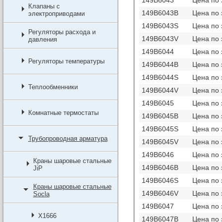
Клапаны с
149B6043B
Цена по 
электроприводами
149B6043S
Цена по 
Регуляторы расхода и
149B6043V
Цена по 
давления
149B6044
Цена по 
Регуляторы температуры
149B6044B
Цена по 
149B6044S
Цена по 
Теплообменники
149B6044V
Цена по 
149B6045
Цена по 
Комнатные термостаты
149B6045B
Цена по 
149B6045S
Цена по 
Трубопроводная арматура
149B6045V
Цена по 
149B6046
Цена по 
Краны шаровые стальные
149B6046B
Цена по 
JiP
149B6046S
Цена по 
Краны шаровые стальные
149B6046V
Цена по 
Socla
149B6047
Цена по 
X1666
149B6047B
Цена по 