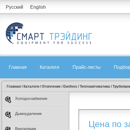
Русский
English
Главная
Каталоги
Прайс-листы
Подбор
Главная
/
Каталоги
/
Отопление
/
Danfoss
/
Теплоавтоматика
/
Трубопро
Холодоснабжение
Дымоудаление
Цена по з
Вентиляция