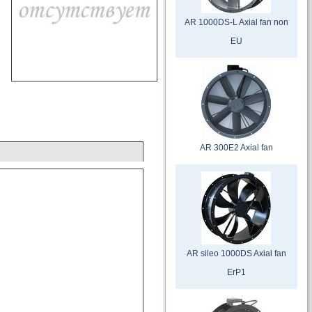
AR 1000DS-L Axial fan non
EU
AR 300E2 Axial fan
AR sileo 1000DS Axial fan
ErP1