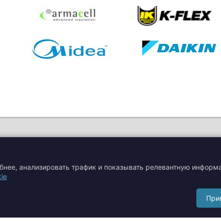
обнее, анализировать трафик и показывать релевантную информ
ie
я
Акции
Производители
При
Сертификаты
Тематические статьи