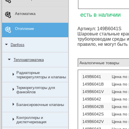
Автоматика
есть в наличии
Артикул: 149B6041S
Отопление
Шаровые стальные кра
трубопроводам среды и
правило, не могут быть
Danfoss
Теплоавтоматика
Аналогичные товары
Радиаторные
149B6041
Цена по 
терморегуляторы и клапаны
149B6041B
Цена по 
Терморегуляторы для
149B6041V
Цена по 
фанкойлов
149B6042
Цена по 
Балансировочные клапаны
149B6042B
Цена по 
149B6042S
Цена по 
Контроллеры и
149B6042V
Цена по 
диспетчеризация
149B6043
Цена по 