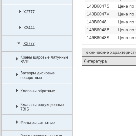
149B6047S
Цена по 
X2777
149B6047V
Цена по 
149B6048
Цена по 
X3444
149B6048B
Цена по 
149B6048S
Цена по 
X3777
Технические характерист
Краны шаровые латунные
Литература
BVR
Затворы дисковые
поворотные
Клапаны обратные
Клапаны редукционные
7BIS
Фильтры сетчатые