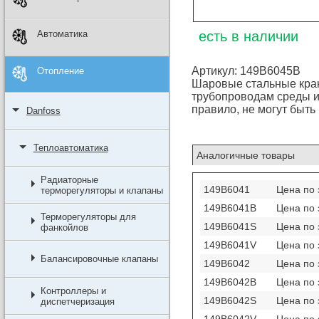
Автоматика
есть в наличии
Артикул: 149B6045B
Отопление
Шаровые стальные кра
трубопроводам среды и
правило, не могут быть
Danfoss
Теплоавтоматика
Аналогичные товары
Радиаторные
149B6041
Цена по 
терморегуляторы и клапаны
149B6041B
Цена по 
Терморегуляторы для
149B6041S
Цена по 
фанкойлов
149B6041V
Цена по 
Балансировочные клапаны
149B6042
Цена по 
149B6042B
Цена по 
Контроллеры и
149B6042S
Цена по 
диспетчеризация
149B6042V
Цена по 