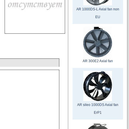
AR 1000DS-L Axial fan non
EU
AR 300E2 Axial fan
AR sileo 1000DS Axial fan
ErP1