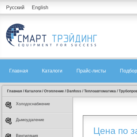
Русский
English
Главная
Каталоги
Прайс-листы
Подбор
Главная
/
Каталоги
/
Отопление
/
Danfoss
/
Теплоавтоматика
/
Трубопро
Холодоснабжение
Дымоудаление
Цена по з
Вентиляция