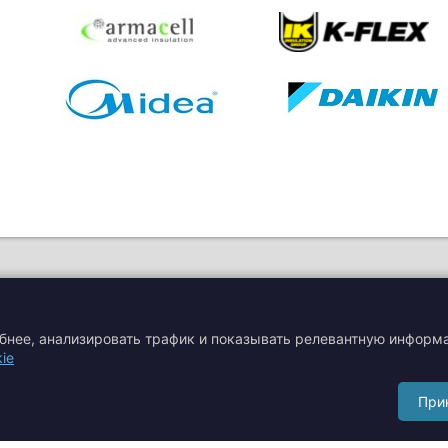
обнее, анализировать трафик и показывать релевантную информ
ie
я
Акции
Производители
При
Сертификаты
Тематические статьи