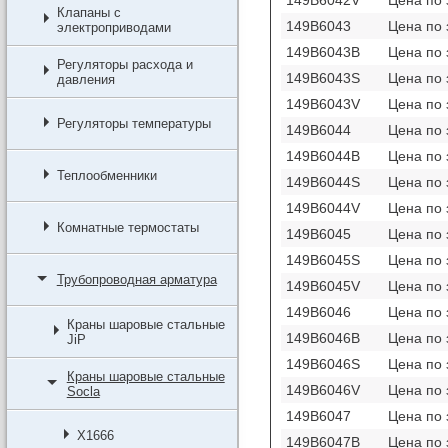
Клапаны с
149B6043
Цена по 
электроприводами
149B6043B
Цена по 
Регуляторы расхода и
149B6043S
Цена по 
давления
149B6043V
Цена по 
Регуляторы температуры
149B6044
Цена по 
149B6044B
Цена по 
Теплообменники
149B6044S
Цена по 
149B6044V
Цена по 
Комнатные термостаты
149B6045
Цена по 
149B6045S
Цена по 
Трубопроводная арматура
149B6045V
Цена по 
149B6046
Цена по 
Краны шаровые стальные
149B6046B
Цена по 
JiP
149B6046S
Цена по 
Краны шаровые стальные
149B6046V
Цена по 
Socla
149B6047
Цена по 
X1666
149B6047B
Цена по 