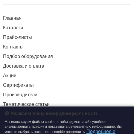
Главная
Каталоги
Прайс-листы
Контакты
Подбор оборудования
Доставка и оплата
Акции
Сертификаты
Производители
Тематические статьи
🍪 Уважаем вашу конфиденциальность
Мы используем файлы cookie, чтобы сделать сайт удобнее,
+7 (495) 204-19-33
анализировать трафик и показывать релевантную информацию. Вы
Подробнее о
можете выбрать, какие типы cookie разрешить.
zakaz@smtrading.ru