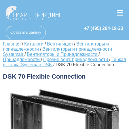
+7 (495) 204-19-33
Главная
/
Каталоги
/
Вентиляция
/
Вентиляторы и
принадлежности
/
Вентиляторы и принадлежности
Systemair
/
Вентиляторы и Принадлежности
/
Принадлежности
/
Прочие вент. принадлежности
/
Гибкая
вставка Systemair DSK
/
DSK 70 Flexible Connection
DSK 70 Flexible Connection