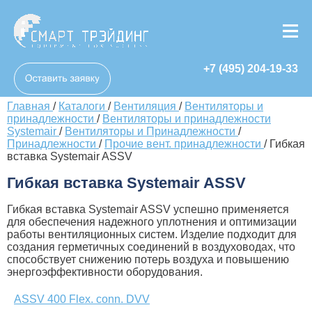
+7 (495) 204-19-33
Главная
/
Каталоги
/
Вентиляция
/
Вентиляторы и
принадлежности
/
Вентиляторы и принадлежности
Systemair
/
Вентиляторы и Принадлежности
/
Принадлежности
/
Прочие вент. принадлежности
/
Гибкая
вставка Systemair ASSV
Гибкая вставка Systemair ASSV
Гибкая вставка Systemair ASSV успешно применяется
для обеспечения надежного уплотнения и оптимизации
работы вентиляционных систем. Изделие подходит для
создания герметичных соединений в воздуховодах, что
способствует снижению потерь воздуха и повышению
энергоэффективности оборудования.
ASSV 400 Flex. conn. DVV