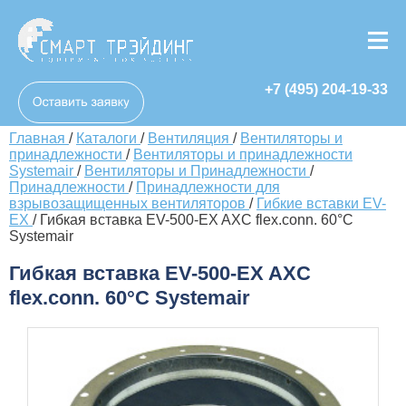
+7 (495) 204-19-33
Главная
/
Каталоги
/
Вентиляция
/
Вентиляторы и
принадлежности
/
Вентиляторы и принадлежности
Systemair
/
Вентиляторы и Принадлежности
/
Принадлежности
/
Принадлежности для
взрывозащищенных вентиляторов
/
Гибкие вставки EV-
EX
/
Гибкая вставка EV-500-EX AXC flex.conn. 60°C
Systemair
Гибкая вставка EV-500-EX AXC
flex.conn. 60°C Systemair