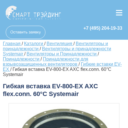
+7 (495) 204-19-33
Главная
/
Каталоги
/
Вентиляция
/
Вентиляторы и
принадлежности
/
Вентиляторы и принадлежности
Systemair
/
Вентиляторы и Принадлежности
/
Принадлежности
/
Принадлежности для
взрывозащищенных вентиляторов
/
Гибкие вставки EV-
EX
/
Гибкая вставка EV-800-EX AXC flex.conn. 60°C
Systemair
Гибкая вставка EV-800-EX AXC
flex.conn. 60°C Systemair